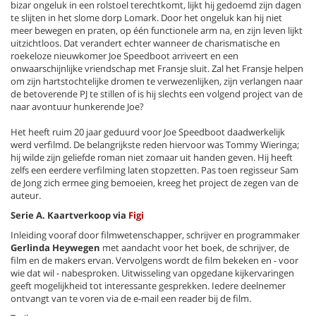
bizar ongeluk in een rolstoel terechtkomt, lijkt hij gedoemd zijn dagen
te slijten in het slome dorp Lomark. Door het ongeluk kan hij niet
meer bewegen en praten, op één functionele arm na, en zijn leven lijkt
uitzichtloos. Dat verandert echter wanneer de charismatische en
roekeloze nieuwkomer Joe Speedboot arriveert en een
onwaarschijnlijke vriendschap met Fransje sluit. Zal het Fransje helpen
om zijn hartstochtelijke dromen te verwezenlijken, zijn verlangen naar
de betoverende PJ te stillen of is hij slechts een volgend project van de
naar avontuur hunkerende Joe?
Het heeft ruim 20 jaar geduurd voor Joe Speedboot daadwerkelijk
werd verfilmd. De belangrijkste reden hiervoor was Tommy Wieringa;
hij wilde zijn geliefde roman niet zomaar uit handen geven. Hij heeft
zelfs een eerdere verfilming laten stopzetten. Pas toen regisseur Sam
de Jong zich ermee ging bemoeien, kreeg het project de zegen van de
auteur.
Serie A. Kaartverkoop via
Figi
Inleiding vooraf door filmwetenschapper, schrijver en programmaker
Gerlinda Heywegen
met aandacht voor het boek, de schrijver, de
film en de makers ervan. Vervolgens wordt de film bekeken en - voor
wie dat wil - nabesproken. Uitwisseling van opgedane kijkervaringen
geeft mogelijkheid tot interessante gesprekken. Iedere deelnemer
ontvangt van te voren via de e-mail een reader bij de film.