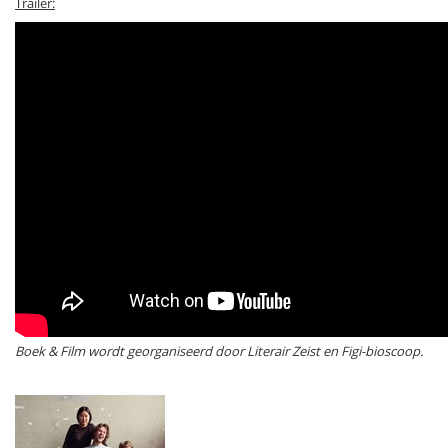
Trailer:
Boek & Film wordt georganiseerd door Literair Zeist en Figi-bioscoop.