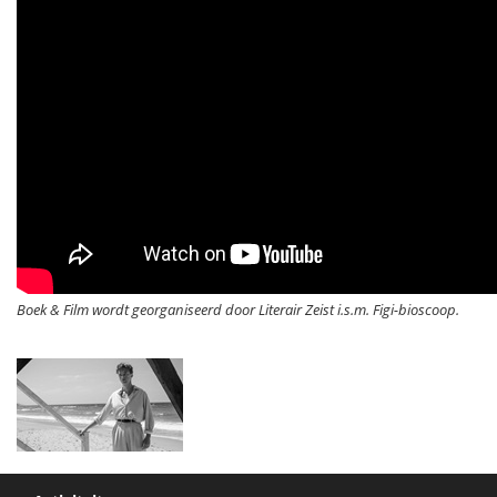
Boek & Film wordt georganiseerd door Literair Zeist i.s.m. Figi-bioscoop.