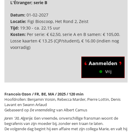
L'Étranger; serie B
Datum:
01-02-2027
Locatie:
Figi Bioscoop, Het Rond 2, Zeist
Tijd:
19:30 - ca. 22.15 uur
Kosten:
Per serie: € 62,50, serie A en B samen: € 105,00.
Losse kaarten € 13.25 (CJP/student), € 16.00 (indien nog
voorradig)
Aanmelden
Vrij
Francois Ozon / FR, BE, MA / 2025 / 120 min
Hoofdrollen: Benjamin Voisin, Rebecca Marder, Pierre Lottin, Denis
Lavant en Swann Arlaud
Gebaseerd op
De vreemdeling
van Albert Camus
Jaren '30, Algerije.
Een vreemde, onverschillige fransman woont de
begrafenis van zijn moeder bij, zonder een traan te laten.
De volgende dag begint hij een affaire met zijn collega Marie, en valt hij