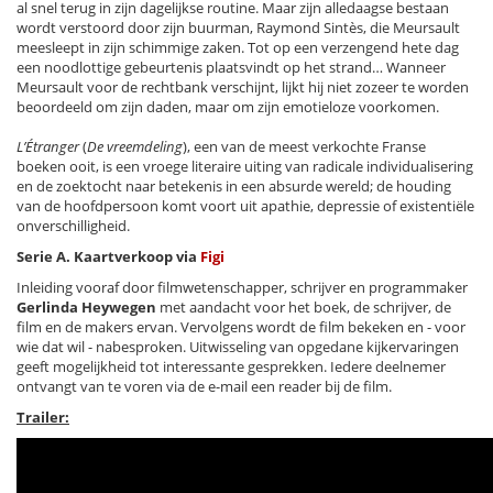
al snel terug in zijn dagelijkse routine. Maar zijn alledaagse bestaan
wordt verstoord door zijn buurman, Raymond Sintès, die Meursault
meesleept in zijn schimmige zaken. Tot op een verzengend hete dag
een noodlottige gebeurtenis plaatsvindt op het strand… Wanneer
Meursault voor de rechtbank verschijnt, lijkt hij niet zozeer te worden
beoordeeld om zijn daden, maar om zijn emotieloze voorkomen.
L’Étranger
(
De vreemdeling
), een van de meest verkochte Franse
boeken ooit, is een vroege literaire uiting van radicale individualisering
en de zoektocht naar betekenis in een absurde wereld; de houding
van de hoofdpersoon komt voort uit apathie, depressie of existentiële
onverschilligheid.
Serie A.
Kaartverkoop via
Figi
Inleiding vooraf door filmwetenschapper, schrijver en programmaker
Gerlinda Heywegen
met aandacht voor het boek, de schrijver, de
film en de makers ervan. Vervolgens wordt de film bekeken en - voor
wie dat wil - nabesproken. Uitwisseling van opgedane kijkervaringen
geeft mogelijkheid tot interessante gesprekken. Iedere deelnemer
ontvangt van te voren via de e-mail een reader bij de film.
Trailer: