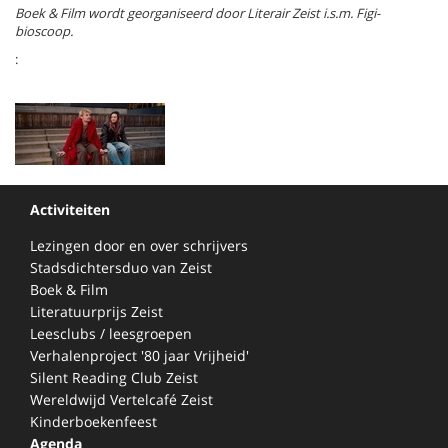
Boek & Film wordt georganiseerd door Literair Zeist i.s.m. Figi-
bioscoop.
:
Activiteiten
Lezingen door en over schrijvers
Stadsdichtersduo van Zeist
Boek & Film
Literatuurprijs Zeist
Leesclubs / leesgroepen
Verhalenproject '80 jaar Vrijheid'
Silent Reading Club Zeist
Wereldwijd Vertelcafé Zeist
Kinderboekenfeest
Agenda