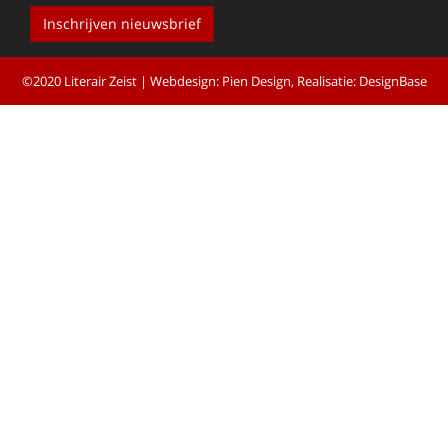
Inschrijven nieuwsbrief
©2020 Literair Zeist |
Webdesign: Pien Design
, Realisatie:
DesignBase