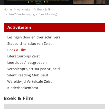
Home
Activiteiten
Boek & Film
PAAZ (Vertoning t.g.v. Blue Monday)
Activiteiten
Lezingen door en over schrijvers
Stadsdichtersduo van Zeist
Boek & Film
Literatuurprijs Zeist
Leesclubs / leesgroepen
Verhalenproject '80 jaar Vrijheid'
Silent Reading Club Zeist
Wereldwijd Vertelcafé Zeist
Kinderboekenfeest
Boek & Film