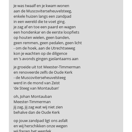
Je was twaalf en je kwam wonen
aan de Muscoviterseheuvelsteeg,
enkele huizen langs een zandpad
in een wereld die te voet ging.
je zag af en toe een paard en wagen
een hondenkar en de eerste loopfiets
op houten wielen, geen banden,
geen remmen, geen pedalen, geen licht
- om de hoek, aan de Utrechtseweg
kon je wachten op de diligence
en ’s avonds gingen gaslantaarns aan
je groeide uit tot Meester-Timmerman
en renoveerde zelfs de Oude Kerk
- de Muscoviterseheuvelsteeg
werd in de mond van Zeist
‘de Steeg van Montauban’
oh, Johan Montauban
Meester-Timmerman
jij zag, jij zag wat wij niet zien
behalve dan de Oude Kerk
op jouw zandpad ligt ons asfalt
en wij herschikken onze wegen
wij frezen het wegdek