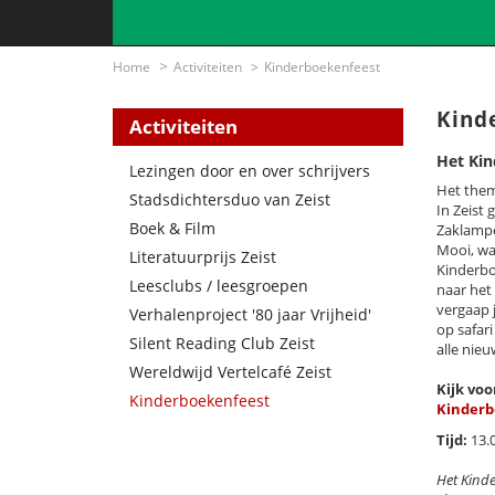
Home
Activiteiten
Kinderboekenfeest
Kind
Activiteiten
Het Kin
Lezingen door en over schrijvers
Het thema
Stadsdichtersduo van Zeist
In Zeist
Boek & Film
Zaklampe
Mooi, wa
Literatuurprijs Zeist
Kinderbo
Leesclubs / leesgroepen
naar het 
vergaap 
Verhalenproject '80 jaar Vrijheid'
op safari
Silent Reading Club Zeist
alle nieu
Wereldwijd Vertelcafé Zeist
Kijk vo
Kinderboekenfeest
Kinderb
Tijd:
13.
Het Kinde