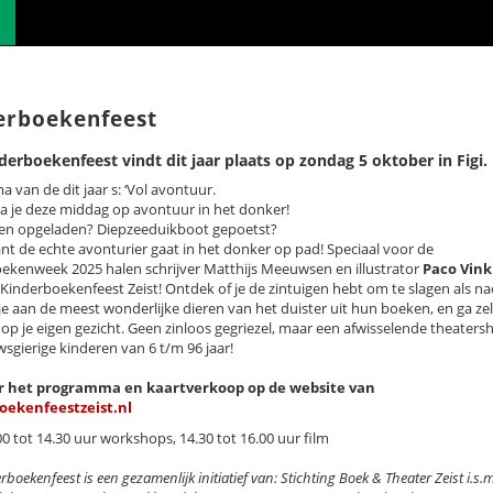
erboekenfeest
derboekenfeest
vindt dit jaar plaats op zondag 5 oktober in Figi.
 van de dit jaar s: ‘Vol avontuur.
 ga je deze middag op avontuur in het donker!
n opgeladen? Diepzeeduikboot gepoetst?
nt de echte avonturier gaat in het donker op pad! Speciaal voor de
ekenweek 2025 halen schrijver Matthijs Meeuwsen en illustrator
Paco Vink
Kinderboekenfeest Zeist! Ontdek of je de zintuigen hebt om te slagen als na
je aan de meest wonderlijke dieren van het duister uit hun boeken, en ga ze
 op je eigen gezicht. Geen zinloos gegriezel, maar een afwisselende theater
wsgierige kinderen van 6 t/m 96 jaar!
or het programma en kaartverkoop op de website van
oekenfeestzeist.nl
00 tot 14.30 uur workshops, 14.30 tot 16.00 uur film
rboekenfeest is een gezamenlijk initiatief van: Stichting Boek & Theater Zeist i.s.m