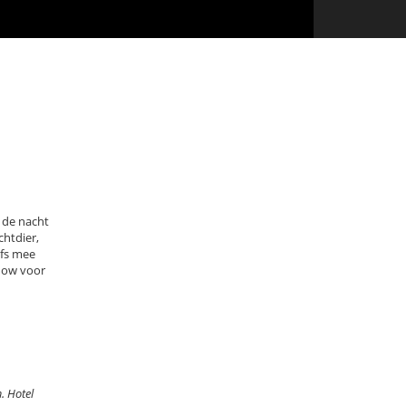
de nacht
chtdier,
lfs mee
show voor
. Hotel