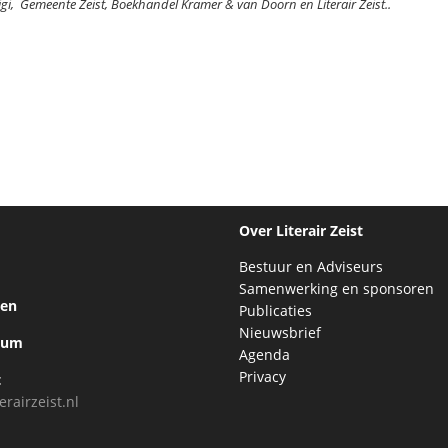
igi, Gemeente Zeist, Boekhandel Kramer & van Doorn en Literair Zeist..
Over Literair Zeist
Bestuur en Adviseurs
Samenwerking en sponsoren
ten
Publicaties
Nieuwsbrief
bum
Agenda
Privacy
t
erairzeist.nl