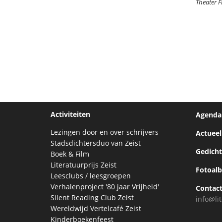
Theater F
Activiteiten
Agenda
Lezingen door en over schrijvers
Actueel
Stadsdichtersduo van Zeist
Gedich
Boek & Film
Literatuurprijs Zeist
Fotoal
Leesclubs / leesgroepen
Verhalenproject '80 jaar Vrijheid'
Contac
Silent Reading Club Zeist
info@lit
Wereldwijd Vertelcafé Zeist
Kinderboekenfeest