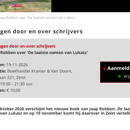
aap Robben over 'De laatste namen van Lukasz'
gen door en over schrijvers
ngen door en over schrijvers
 Robben over 'De laatste namen van Lukasz'
um:
19-11-2026
Aanmeld
tie:
Boekhandel Kramer & Van Doorn,
Vrij
aan 221, Zeist
19:30 - 21:30 uur
en:
€ 10,00
ktober 2026 verschijnt het nieuwe boek van Jaap Robben:
De laa
van Lukasz
en op 19 november komt hij daarover in Zeist vertel