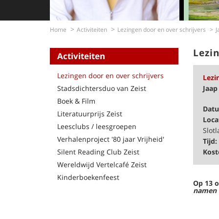
Home
Activiteiten
Lezingen door en over schrijvers
J
Lezin
Activiteiten
Lezingen door en over schrijvers
Lezi
Stadsdichtersduo van Zeist
Jaap
Boek & Film
Dat
Literatuurprijs Zeist
Loca
Leesclubs / leesgroepen
Slotl
Verhalenproject '80 jaar Vrijheid'
Tijd:
Silent Reading Club Zeist
Kost
Wereldwijd Vertelcafé Zeist
Kinderboekenfeest
Op 13 o
namen 