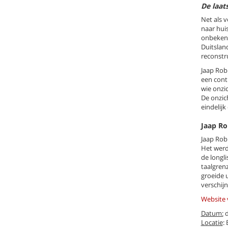
De laat
Net als v
naar hui
onbekend
Duitslan
reconstr
Jaap Rob
een cont
wie onzi
De onzic
eindelijk
Jaap R
Jaap Rob
Het werd
de longl
taalgrenz
groeide 
verschijn
Website 
Datum:
d
Locatie
: