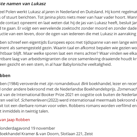
ste namen van Lukasz
eel Polen werkt Lukasz al jaren in Nederland en Duitsland. Hij komt regelmat
s of stuurt berichten. Tot Janina plots niets meer van haar vader hoort. Wan
e contact opneemt en laat weten dat hij de jas van Lukasz heeft, besluit Ja
d te gaan. Er volgt een wervelende zoektocht zonder moord en zonder dade
uctie van een leven, door de ogen van iedereen die met Lukasz in aanrakin
ben schreef een eigentijds Europees epos met tijdspanne van een lange win
inent als samengesteld gezin. Waarin taal en afkomst bepalen wie gezien wo
chtbaar blijft. Maar welke sporen laat een mens achter? Waar vinden we elka
htbare laag van arbeidsmigranten die onze samenleving draaiende houdt kri
 een gezicht en een stem, in al haar Babylonische veeltaligheid.
obben
ben (1984) veroverde met zijn romandebuut
Birk
boekhandel, lezer en recen
 onder andere bekroond met de Nederlandse Boekhandelsprijs.
Zomervach
ist van de International Booker Prize 2021 en oogstte ook buiten de Nederl
en veel lof.
Schemerleven
(2022) werd internationaal meermaals bekroond 
uit tot een dierbare roman voor velen. Robbens romans worden verfilmd en 
t inmiddels in twintig talen.
van Jaap Robben
onderdagavond 19 november
 Boekhandel Kramer & van Doorn, Slotlaan 221, Zeist