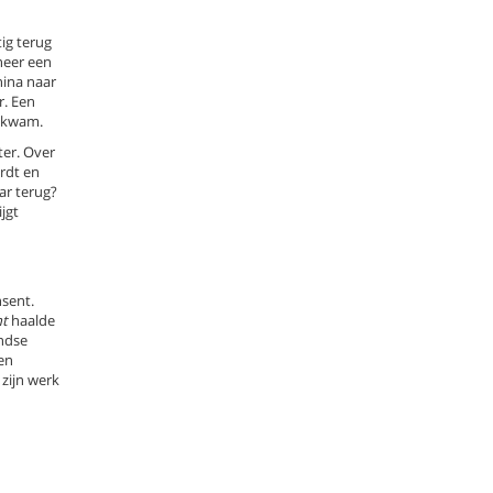
ig terug
neer een
nina naar
r. Een
g kwam.
ter. Over
rdt en
ar terug?
jgt
sent.
t
haalde
andse
en
zijn werk