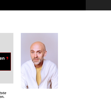
en
tste
len.