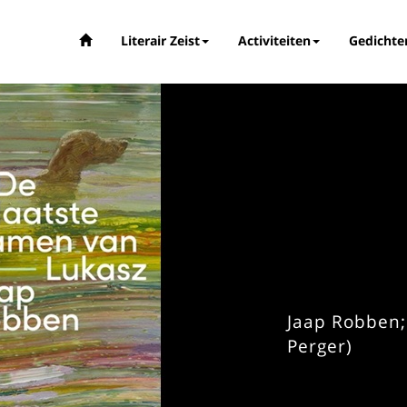
Literair Zeist
Activiteiten
Gedichte
Jaap Robben;
Perger)