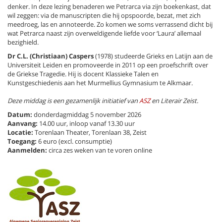
denker. In deze lezing benaderen we Petrarca via zijn boekenkast, dat
wil zeggen: via de manuscripten die hij opspoorde, bezat, met zich
meedroeg, las en annoteerde. Zo komen we soms verrassend dicht bij
wat Petrarca naast zijn overweldigende liefde voor ‘Laura’ allemaal
bezighield.
Dr C.L. (Christiaan) Caspers
(1978) studeerde Grieks en Latijn aan de
Universiteit Leiden en promoveerde in 2011 op een proefschrift over
de Griekse Tragedie. Hij is docent Klassieke Talen en
Kunstgeschiedenis aan het Murmellius Gymnasium te Alkmaar.
Deze middag is een gezamenlijk initiatief van
ASZ
en Literair Zeist.
Datum:
donderdagmiddag 5 november 2026
Aanvang:
14.00 uur, inloop vanaf 13.30 uur
Locatie:
Torenlaan Theater, Torenlaan 38, Zeist
Toegang:
6 euro (excl. consumptie)
Aanmelden:
circa zes weken van te voren online