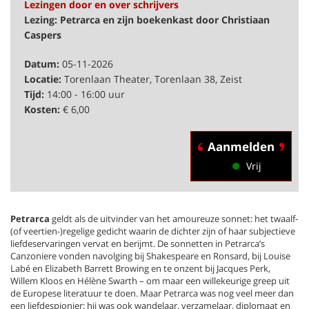
Lezingen door en over schrijvers
Lezing: Petrarca en zijn boekenkast door Christiaan
Caspers
Datum:
05-11-2026
Locatie:
Torenlaan Theater, Torenlaan 38, Zeist
Tijd:
14:00 - 16:00 uur
Kosten:
€ 6,00
Aanmelden
Vrij
Petrarca
geldt als de uitvinder van het amoureuze sonnet: het twaalf-
(of veertien-)regelige gedicht waarin de dichter zijn of haar subjectieve
liefdeservaringen vervat en berijmt. De sonnetten in Petrarca’s
Canzoniere vonden navolging bij Shakespeare en Ronsard, bij Louise
Labé en Elizabeth Barrett Browing en te onzent bij Jacques Perk,
Willem Kloos en Hélène Swarth – om maar een willekeurige greep uit
de Europese literatuur te doen. Maar Petrarca was nog veel meer dan
een liefdespionier: hij was ook wandelaar, verzamelaar, diplomaat en