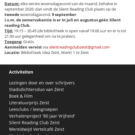
Datum:
elke eerste woensdagavond van de maand, behalve in
september 2026: dan vindt de Silent Reading Club plaats op de
tweede
woensdagavond,
9 september
.
I.v.m. de zomervakantie is er in juli en augustus géén Silent
reading Club.
Tijd:
19.15 – 20.45 (de bibliotheek is open vanaf 19.00 uur en er is tot
21.00 uur gelegenheid om na te praten).
Toegang:
Gratis.
Aanmelden vereist
via
silentreadingclubzeist@gmail.com
Locatie:
Bibliotheek Idea Zeist, Markt 1 te Zeist
Activiteiten
Lezingen door en over schrijvers
Stadsdichtersduo van Zeist
Boek & Film
Literatuurprijs Zeist
Leesclubs / leesgroepen
Verhalenproject '80 jaar Vrijheid'
Silent Reading Club Zeist
Wereldwijd Vertelcafé Zeist