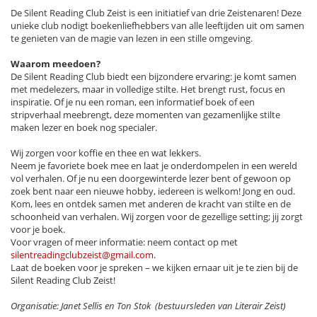
De Silent Reading Club Zeist is een initiatief van drie Zeistenaren! Deze
unieke club nodigt boekenliefhebbers van alle leeftijden uit om samen
te genieten van de magie van lezen in een stille omgeving.
Waarom meedoen?
De Silent Reading Club biedt een bijzondere ervaring: je komt samen
met medelezers, maar in volledige stilte. Het brengt rust, focus en
inspiratie. Of je nu een roman, een informatief boek of een
stripverhaal meebrengt, deze momenten van gezamenlijke stilte
maken lezer en boek nog specialer.
Wij zorgen voor koffie en thee en wat lekkers.
Neem je favoriete boek mee en laat je onderdompelen in een wereld
vol verhalen. Of je nu een doorgewinterde lezer bent of gewoon op
zoek bent naar een nieuwe hobby, iedereen is welkom! Jong en oud.
Kom, lees en ontdek samen met anderen de kracht van stilte en de
schoonheid van verhalen. Wij zorgen voor de gezellige setting; jij zorgt
voor je boek.
Voor vragen of meer informatie: neem contact op met
silentreadingclubzeist@gmail.com
.
Laat de boeken voor je spreken – we kijken ernaar uit je te zien bij de
Silent Reading Club Zeist!
Organisatie: Janet Sellis en Ton Stok (bestuursleden van Literair Zeist)