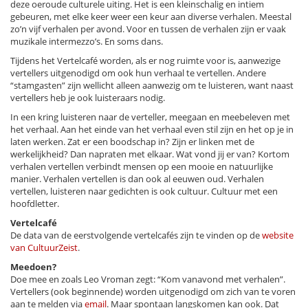
deze oeroude culturele uiting. Het is een kleinschalig en intiem
gebeuren, met elke keer weer een keur aan diverse verhalen. Meestal
zo’n vijf verhalen per avond. Voor en tussen de verhalen zijn er vaak
muzikale intermezzo’s. En soms dans.
Tijdens het Vertelcafé worden, als er nog ruimte voor is, aanwezige
vertellers uitgenodigd om ook hun verhaal te vertellen. Andere
“stamgasten” zijn wellicht alleen aanwezig om te luisteren, want naast
vertellers heb je ook luisteraars nodig.
In een kring luisteren naar de verteller, meegaan en meebeleven met
het verhaal. Aan het einde van het verhaal even stil zijn en het op je in
laten werken. Zat er een boodschap in? Zijn er linken met de
werkelijkheid? Dan napraten met elkaar. Wat vond jij er van? Kortom
verhalen vertellen verbindt mensen op een mooie en natuurlijke
manier. Verhalen vertellen is dan ook al eeuwen oud. Verhalen
vertellen, luisteren naar gedichten is ook cultuur. Cultuur met een
hoofdletter.
Vertelcafé
De data van de eerstvolgende vertelcafés zijn te vinden op de
website
van CultuurZeist
.
Meedoen?
Doe mee en zoals Leo Vroman zegt: “Kom vanavond met verhalen”.
Vertellers (ook beginnende) worden uitgenodigd om zich van te voren
aan te melden via
email
. Maar spontaan langskomen kan ook. Dat