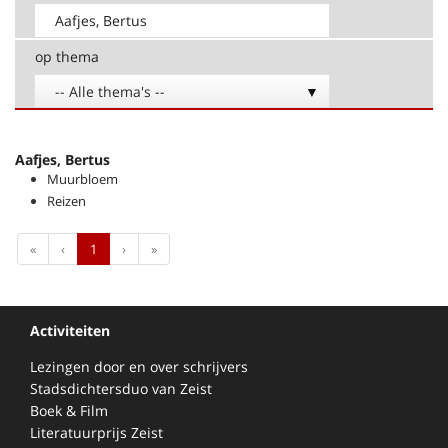
op thema
-- Alle thema's --
Aafjes, Bertus
Muurbloem
Reizen
First
Previous
Next
Last
«
‹
1
›
»
Activiteiten
Lezingen door en over schrijvers
Stadsdichtersduo van Zeist
Boek & Film
Literatuurprijs Zeist