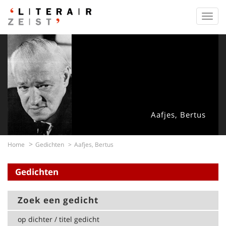
Toggl
navig
Aafjes, Bertus
Home
Gedichten
Aafjes, Bertus
Gedichten
Zoek een gedicht
op dichter / titel gedicht