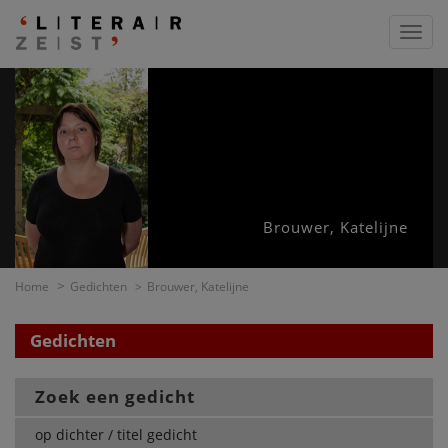
Toggl
navig
Brouwer, Katelijne
Home
Gedichten
Brouwer, Katelijne
Gedichten
Zoek een gedicht
op dichter / titel gedicht