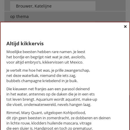
op thema
×
-- Alle thema's --
Altijd kikkervis
Brouwer, Katelijne
Moeilijke beesten hebben rare namen. Je leest
Altijd kikkervis
het bordje en begrijpt niet wat je ziet, axolotls,
Luchtbegrafenis
voor altijd embryo’s, kikkervissen uit Mexico.
Sirenes
Je vertelt me hoe het was, je prille zwangerschap,
net deze waterbak, niemand die iets zag,
First
Previous
Next
Last
«
‹
1
›
»
bubbels champagne kriebelend in je buik.
Die kieuwen net franjes aan een parasol deinend
in het water, antennes op de daken die je in een ets
tot leven brengt. Aquarium wordt aquatint, make-up
Activiteiten
die vloeit, onderwaterwereld, nevels hangen laag.
Rimmel, Mary Quant, uitgelopen Kohlpotlood,
Lezingen door en over schrijvers
dit zijn geen beesten in zomerdracht, ze dobberen en deinen
Stadsdichtersduo van Zeist
in lichte rouw, klodders huilende mascara, vitrage
Boek & Film
die een sluier is. Handgroot en toch zo prematuur.