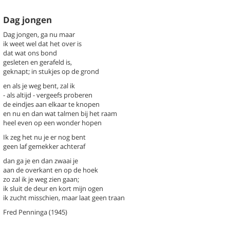
Dag jongen
Dag jongen, ga nu maar
ik weet wel dat het over is
dat wat ons bond
k een gedicht
gesleten en gerafeld is,
geknapt; in stukjes op de grond
chter / titel gedicht
en als je weg bent, zal ik
- als altijd - vergeefs proberen
hema
-- Alle thema's --
de eindjes aan elkaar te knopen
en nu en dan wat talmen bij het raam
heel even op een wonder hopen
a, Fred
Daar
Ik zeg het nu je er nog bent
Dag jongen
geen laf gemekker achteraf
Dat
dan ga je en dan zwaai je
Hier
aan de overkant en op de hoek
Morgen
zo zal ik je weg zien gaan;
Nijenheim 46-17
ik sluit de deur en kort mijn ogen
ik zucht misschien, maar laat geen traan
Rond taal en lezen
Testament
Fred Penninga (1945)
Wederzijds