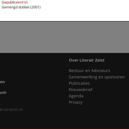
Welkom thuis
Gepubliceerd in:
Gemengd dubbel (2001)
Previous
Next
Last
1
›
»
Over Literair Zeist
Bestuur en Adviseurs
Samenwerking en sponsoren
ten
Publicaties
Nieuwsbrief
bum
Agenda
Privacy
t
erairzeist.nl