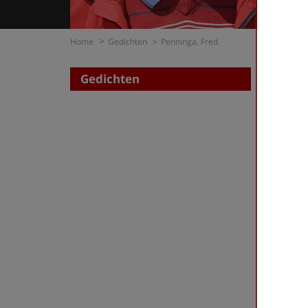
Home
Gedichten
Penninga, Fred
Gedichten
Zoe
op di
op t
Penning