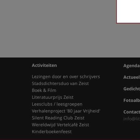
First
«
‹
Activiteiten
Agenda
Lezingen door en over schrijvers
Actueel
Stadsdichtersduo van Zeist
Gedich
Boek & Film
Literatuurprijs Zeist
Fotoal
Leesclubs / leesgroepen
Verhalenproject '80 jaar Vrijheid'
Contac
Silent Reading Club Zeist
info@lit
Wereldwijd Vertelcafé Zeist
Kinderboekenfeest