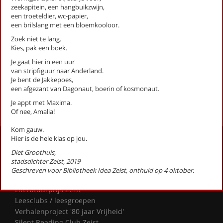
zeekapitein, een hangbuikzwijn,
Nu nodig (Stadsgedicht 26)
een troeteldier, wc-papier,
Supermens
een brilslang met een bloemkooloor.
Toveren (stadsgedicht 4)
Zoek niet te lang.
Uitzicht (Stadsgedicht 11)
Kies, pak een boek.
Voor wie ons wil (Stadsgedicht 32)
Je gaat hier in een uur
Voorbij onze ogen (Stadsgedicht 30)
van stripfiguur naar Anderland.
winterliedje (Stadsgedicht 16)
Je bent de Jakkepoes,
een afgezant van Dagonaut, boerin of kosmonaut.
First
Previous
Next
Last
«
‹
1
2
›
»
Je appt met Maxima.
Of nee, Amalia!
Kom gauw.
Hier is de hele klas op jou.
Activiteiten
Diet Groothuis,
Lezingen door en over schrijvers
stadsdichter Zeist, 2019
Stadsdichtersduo van Zeist
Geschreven voor Bibliotheek Idea Zeist, onthuld op 4 oktober.
Boek & Film
Literatuurprijs Zeist
Leesclubs / leesgroepen
Verhalenproject '80 jaar Vrijheid'
Silent Reading Club Zeist