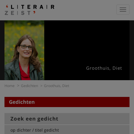
Toggl
navig
Groothuis, Diet
Home
Gedichten
Groothuis, Diet
Gedichten
Zoek een gedicht
op dichter / titel gedicht