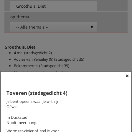
op thema
-- Alle thema's --
Groothuis, Diet
4 mei (stadsgedicht 2)
Advies van Yehailey (9) (Stadsgedicht 35)
Bekommernis (Stadsgedicht 39)
Chucky's Gym (Stadsgedicht 25)
×
De altijd terugkerende vraag van de klas
Deze grond (stadsgedicht 7)
Eenzame stad (stadsgedicht 19)
Toveren (stadsgedicht 4)
Ensemble (Stadsgedicht 29)
Je bent opeens waar je wilt zijn.
Groet vandaag (eens een rollator) (stadsgedicht 5)
Of wie.
Hart van Austerlitz (Stadsgedicht 14)
In Duckstad.
Herinnering aan Hendrik Marsman (stadsgedicht 22)
Nooit meer bang.
Landgoed Sandwijck
Melkkloppertje
Wormgat-cipier of, stel je voor,