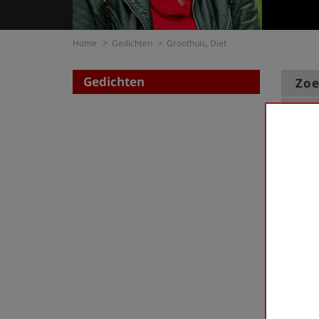
Home
Gedichten
Groothuis, Diet
Gedichten
Zoe
op di
op t
Groothu