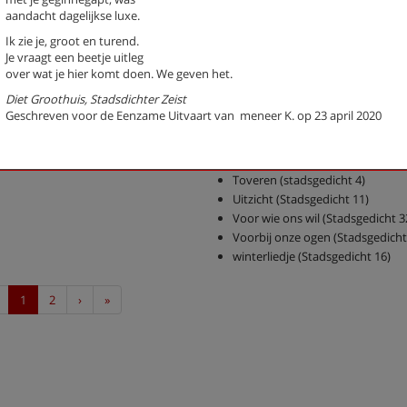
Groet vandaag (eens een rollato
aandacht dagelijkse luxe.
(stadsgedicht 5)
Ik zie je, groot en turend.
Hart van Austerlitz (Stadsgedich
Je vraagt een beetje uitleg
Herinnering aan Hendrik Mars
over wat je hier komt doen. We geven het.
(stadsgedicht 22)
Diet Groothuis, Stadsdichter Zeist
Landgoed Sandwijck
Geschreven voor de Eenzame Uitvaart van meneer K. op 23 april 2020
Melkkloppertje
Nu nodig (Stadsgedicht 26)
Supermens
Toveren (stadsgedicht 4)
Uitzicht (Stadsgedicht 11)
Voor wie ons wil (Stadsgedicht 3
Voorbij onze ogen (Stadsgedicht
winterliedje (Stadsgedicht 16)
Previous
Next
Last
1
2
›
»