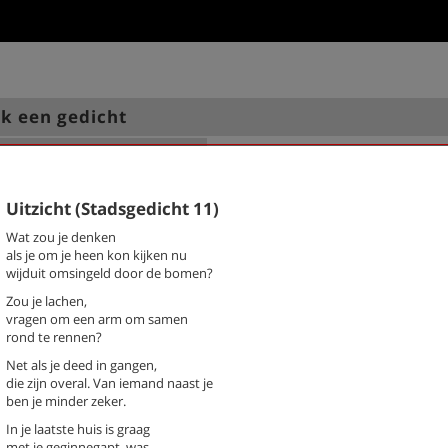
k een gedicht
chter / titel gedicht
hema
-- Alle thema's --
Uitzicht (Stadsgedicht 11)
Wat zou je denken
als je om je heen kon kijken nu
is, Diet
4 mei (stadsgedicht 2)
wijduit omsingeld door de bomen?
Advies van Yehailey (9) (Stadsge
35)
Zou je lachen,
vragen om een arm om samen
Bekommernis (Stadsgedicht 39)
rond te rennen?
Chucky's Gym (Stadsgedicht 25)
De altijd terugkerende vraag va
Net als je deed in gangen,
klas
die zijn overal. Van iemand naast je
Deze grond (stadsgedicht 7)
ben je minder zeker.
Eenzame stad (stadsgedicht 19)
In je laatste huis is graag
Ensemble (Stadsgedicht 29)
met je geginnegapt, was