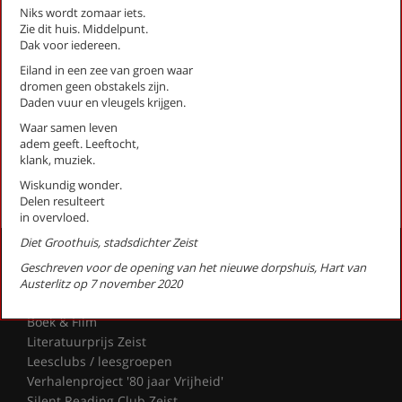
Niks wordt zomaar iets.
Nu nodig (Stadsgedicht 26)
Zie dit huis. Middelpunt.
Supermens
Dak voor iedereen.
Toveren (stadsgedicht 4)
Eiland in een zee van groen waar
Uitzicht (Stadsgedicht 11)
dromen geen obstakels zijn.
Voor wie ons wil (Stadsgedicht 32)
Daden vuur en vleugels krijgen.
Voorbij onze ogen (Stadsgedicht 30)
Waar samen leven
winterliedje (Stadsgedicht 16)
adem geeft. Leeftocht,
klank, muziek.
First
Previous
Next
Last
«
‹
1
2
›
»
Wiskundig wonder.
Delen resulteert
in overvloed.
Diet Groothuis, stadsdichter Zeist
Activiteiten
Geschreven voor de opening van het nieuwe dorpshuis, Hart van
Lezingen door en over schrijvers
Austerlitz op 7 november 2020
Stadsdichtersduo van Zeist
Boek & Film
Literatuurprijs Zeist
Leesclubs / leesgroepen
Verhalenproject '80 jaar Vrijheid'
Silent Reading Club Zeist