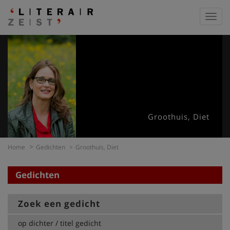
Toggl
navig
Groothuis, Diet
Home
Gedichten
Groothuis, Diet
Gedichten
Zoek een gedicht
op dichter / titel gedicht