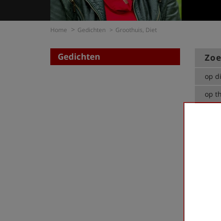
Home
Gedichten
Groothuis, Diet
Gedichten
Zoe
op di
op t
Groothu