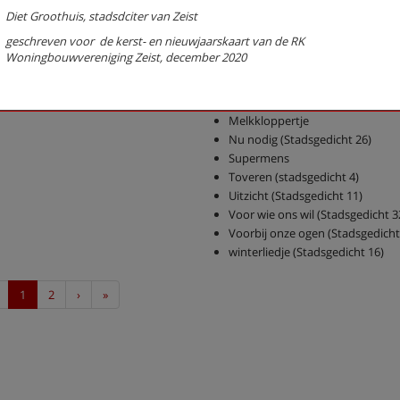
Groet vandaag (eens een rollato
Diet Groothuis, stadsdciter van Zeist
(stadsgedicht 5)
g
eschreven voor de kerst- en nieuwjaarskaart van de RK
Hart van Austerlitz (Stadsgedich
Woningbouwvereniging Zeist, december 2020
Herinnering aan Hendrik Mars
(stadsgedicht 22)
Landgoed Sandwijck
Melkkloppertje
Nu nodig (Stadsgedicht 26)
Supermens
Toveren (stadsgedicht 4)
Uitzicht (Stadsgedicht 11)
Voor wie ons wil (Stadsgedicht 3
Voorbij onze ogen (Stadsgedicht
winterliedje (Stadsgedicht 16)
Previous
Next
Last
1
2
›
»