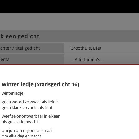
k een gedicht
chter / titel gedicht
hema
-- Alle thema's --
is, Diet
4 mei (stadsgedicht 2)
winterliedje (Stadsgedicht 16)
Advies van Yehailey (9) (Stadsge
35)
winterliedje
Bekommernis (Stadsgedicht 39)
geen woord zo zwaar als liefde
Chucky's Gym (Stadsgedicht 25)
geen klank zo zacht als licht
De altijd terugkerende vraag va
weef ze onontwarbaar in elkaar
klas
als gulle ademvacht
Deze grond (stadsgedicht 7)
om jou om mij ons allemaal
Eenzame stad (stadsgedicht 19)
om elke dag en nacht
Ensemble (Stadsgedicht 29)