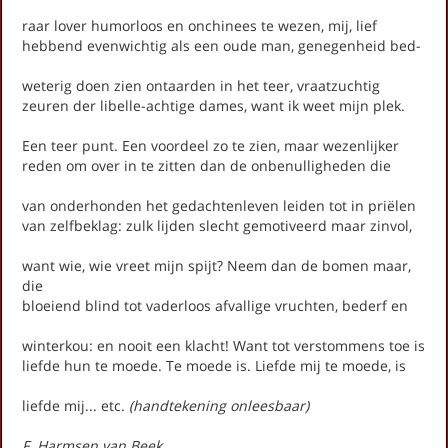
Literatuurprijs Zeist
Leesclubs / leesgroepen
raar lover humorloos en onchinees te wezen, mij, lief
hebbend evenwichtig als een oude man, genegenheid bed-
Verhalenproject '80 jaar Vrijheid'
Silent Reading Club Zeist
weterig doen zien ontaarden in het teer, vraatzuchtig
Wereldwijd Vertelcafé Zeist
zeuren der libelle-achtige dames, want ik weet mijn plek.
Kinderboekenfeest
Agenda
Een teer punt. Een voordeel zo te zien, maar wezenlijker
reden om over in te zitten dan de onbenulligheden die
Actueel
van onderhonden het gedachtenleven leiden tot in priëlen
Gedichten
van zelfbeklag: zulk lijden slecht gemotiveerd maar zinvol,
Fotoalbum
want wie, wie vreet mijn spijt? Neem dan de bomen maar,
Contact
die
info@literairzeist.nl
bloeiend blind tot vaderloos afvallige vruchten, bederf en
Over Literair Zeist
winterkou: en nooit een klacht! Want tot verstommens toe is
Bestuur en Adviseurs
liefde hun te moede. Te moede is. Liefde mij te moede, is
Samenwerking en sponsoren
liefde mij... etc.
(handtekening onleesbaar)
Publicaties
Nieuwsbrief
F. Harmsen van Beek