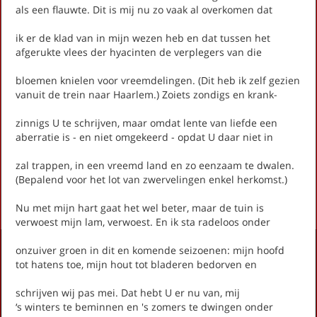
als een flauwte. Dit is mij nu zo vaak al overkomen dat
ik er de klad van in mijn wezen heb en dat tussen het
op thema
afgerukte vlees der hyacinten de verplegers van die
-- Alle thema's --
bloemen knielen voor vreemdelingen. (Dit heb ik zelf gezien
vanuit de trein naar Haarlem.) Zoiets zondigs en krank-
Harmsen van Beek, Frederike Martine (Fritzi)
zinnigs U te schrijven, maar omdat lente van liefde een
Onduidelijk correspondentie en de nadelige gevolgen, in twee
aberratie is - en niet omgekeerd - opdat U daar niet in
verzen
[Goede morgen? Hemelse mevrouw Ping]
zal trappen, in een vreemd land en zo eenzaam te dwalen.
(Bepalend voor het lot van zwervelingen enkel herkomst.)
First
Previous
Next
Last
«
‹
1
›
»
Nu met mijn hart gaat het wel beter, maar de tuin is
verwoest mijn lam, verwoest. En ik sta radeloos onder
Activiteiten
onzuiver groen in dit en komende seizoenen: mijn hoofd
tot hatens toe, mijn hout tot bladeren bedorven en
Lezingen door en over schrijvers
Stadsdichtersduo van Zeist
schrijven wij pas mei. Dat hebt U er nu van, mij
Boek & Film
‘s winters te beminnen en 's zomers te dwingen onder