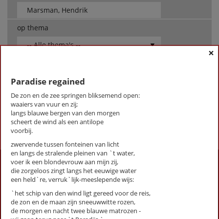
op thema
-- Alle thema's --
×
Marsman, Hendrik
Paradise regained
Herinnering aan Holland
De zon en de zee springen bliksemend open:
Paradise regained
waaiers van vuur en zij;
langs blauwe bergen van den morgen
First
Previous
Next
Last
scheert de wind als een antilope
«
‹
1
›
»
voorbij.
zwervende tussen fonteinen van licht
en langs de stralende pleinen van `t water,
Activiteiten
voer ik een blondevrouw aan mijn zij,
die zorgeloos zingt langs het eeuwige water
Lezingen door en over schrijvers
een held`re, verruk`lijk-meeslepende wijs:
Stadsdichtersduo van Zeist
`het schip van den wind ligt gereed voor de reis,
Boek & Film
de zon en de maan zijn sneeuwwitte rozen,
de morgen en nacht twee blauwe matrozen -
Literatuurprijs Zeist