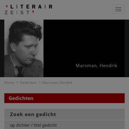
Toggl
navig
Marsman, Hendrik
Home
Gedichten
Marsman, Hendrik
Gedichten
Zoek een gedicht
op dichter / titel gedicht