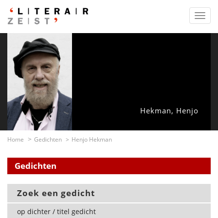
Toggl
navig
Hekman, Henjo
Home
Gedichten
Henjo Hekman
Gedichten
Zoek een gedicht
op dichter / titel gedicht