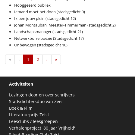
Hooggeëerd publiek
Iemand moet het doen (stadsgedicht 9)
Ik ben jouw plein (stadsgedicht 12)
Johan Montauban, Meester-Timmerman (stadsgedicht 2)
Landschapsmanager (stadsgedicht 21)
Netwerkborrelpoëzie (Stadsgedicht 17)
Onbewogen (stadsgedicht 10)
First
Previous
Next
Last
«
‹
1
2
›
»
Activiteiten
Lezingen door en over schrijvers
Stadsdichtersduo van Zeist
Boek & Film
Literatuurprijs Zeist
Leesclubs / leesgroepen
Verhalenproject '80 jaar Vrijheid'
Silent Reading Club Zeist