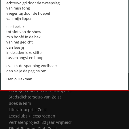
achtervolgd door de zweepslag
Hooggeëerd publiek
van mijn tong
Iemand moet het doen (stadsgedicht 9)
vliegen zij door de hoepel
Ik ben jouw plein (stadsgedicht 12)
van mijn lippen
Johan Montauban, Meester-Timmerman (stadsgedicht 2)
en steek ik
Landschapsmanager (stadsgedicht 21)
tot slot van de show
Netwerkborrelpoëzie (Stadsgedicht 17)
m'n hoofd in de bek
van het gedicht
Onbewogen (stadsgedicht 10)
dan lees jij
in de ademloze stilte
First
Previous
Next
Last
«
‹
1
2
›
»
tussen angst en hoop
even is de spanning voelbaar:
dan sla je de pagina om
Henjo Hekman
Activiteiten
Lezingen door en over schrijvers
Stadsdichtersduo van Zeist
Boek & Film
Literatuurprijs Zeist
Leesclubs / leesgroepen
Verhalenproject '80 jaar Vrijheid'
Silent Reading Club Zeist