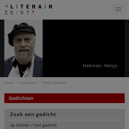
Toggl
navig
Hekman, Henjo
Home
Gedichten
Henjo Hekman
Gedichten
Zoek een gedicht
op dichter / titel gedicht