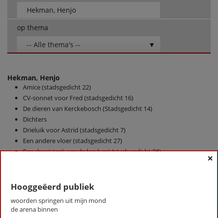
op thema
-- Alle thema's --
Hekman, Henjo
Amice (stadsgedicht 22)
CV-sonnet voor Fred (stadsgedicht 16)
De dieren van Kerckebosch (Stadsgedicht 14)
Dichters
Drieluik voor Astrid (stadsgedicht 7)
Een andere vloer (stadsgedicht 27)
Een drogisterij aan de boskant (stadsgedicht 26)
×
Een in- en uitloophuis (stadsgedicht 6)
Gerodorp (Stadsgedicht 24)
Groeten uit het Weeshuis (stadsgedicht 25)
Hooggeëerd publiek
Het Gilde gaat je voor…(Stadsgedicht 19)
woorden springen uit mijn mond
Hoe ik langzaam een mantel aantrek (stadsgedicht 3)
de arena binnen
Honderd jaar afscheid (Stadsgedicht 15)