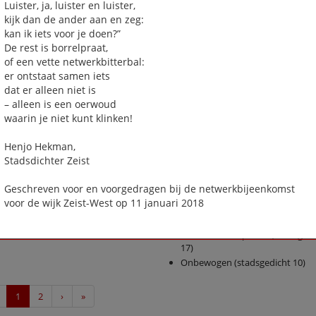
Luister, ja, luister en luister,
Gerodorp (Stadsgedicht 24)
kijk dan de ander aan en zeg:
Groeten uit het Weeshuis
kan ik iets voor je doen?”
(stadsgedicht 25)
De rest is borrelpraat,
Het Gilde gaat je voor…(Stadsge
of een vette netwerkbitterbal:
19)
er ontstaat samen iets
Hoe ik langzaam een mantel aan
dat er alleen niet is
(stadsgedicht 3)
– alleen is een oerwoud
Honderd jaar afscheid (Stadsged
waarin je niet kunt klinken!
15)
Hooggeëerd publiek
Henjo Hekman,
Iemand moet het doen (stadsge
Stadsdichter Zeist
9)
Ik ben jouw plein (stadsgedicht 
Geschreven voor en voorgedragen bij de netwerkbijeenkomst
Johan Montauban, Meester-
voor de wijk Zeist-West op 11 januari 2018
Timmerman (stadsgedicht 2)
Landschapsmanager (stadsgedic
Netwerkborrelpoëzie (Stadsgedi
17)
Onbewogen (stadsgedicht 10)
Previous
Next
Last
1
2
›
»