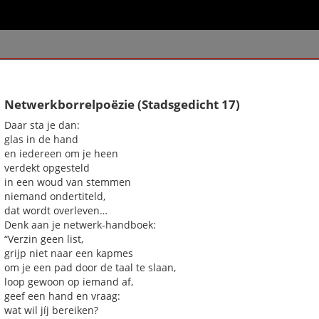
k een gedicht
Netwerkborrelpoëzie (Stadsgedicht 17)
chter / titel gedicht
Daar sta je dan:
hema
-- Alle thema's --
glas in de hand
en iedereen om je heen
verdekt opgesteld
in een woud van stemmen
, Henjo
Amice (stadsgedicht 22)
niemand ondertiteld,
CV-sonnet voor Fred (stadsgedic
dat wordt overleven…
De dieren van Kerckebosch
Denk aan je netwerk-handboek:
(Stadsgedicht 14)
“Verzin geen list,
Dichters
grijp niet naar een kapmes
Drieluik voor Astrid (stadsgedich
om je een pad door de taal te slaan,
Een andere vloer (stadsgedicht 2
loop gewoon op iemand af,
Een drogisterij aan de boskant
geef een hand en vraag:
(stadsgedicht 26)
wat wil jíj bereiken?
Een in- en uitloophuis (stadsgedi