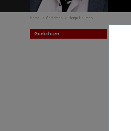
Home
Gedichten
Henjo Hekman
Gedichten
Zoe
op di
op t
Hekman