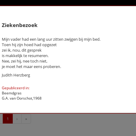
Ziekenbezoek
k een gedicht
Mijn vader had een lang uur zitten zwijgen bij mijn bed.
Toen hij zijn hoed had opgezet
chter / titel gedicht
zei ik, nou, dit gesprek
is makkelijk te resumeren.
hema
-- Alle thema's --
Nee, zei hij, nee toch niet,
je moet het maar eens proberen.
Judith Herzberg
g, Judith
Als je zoveel om iemand gaf
De zee
Gepubliceerd in:
Eerst komt het wachten
Beemdgras
Groei
G.A. van Oorschot,1968
Ziekenbezoek
Previous
Next
Last
1
›
»