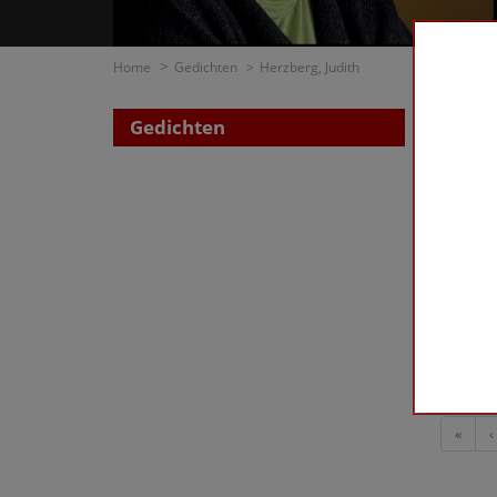
Home
Gedichten
Herzberg, Judith
Gedichten
Zoe
op di
op t
Herzber
First
«
‹