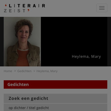
Toggl
navig
Heylema, Mary
Home
Gedichten
Heylema, Mary
Gedichten
Zoek een gedicht
op dichter / titel gedicht