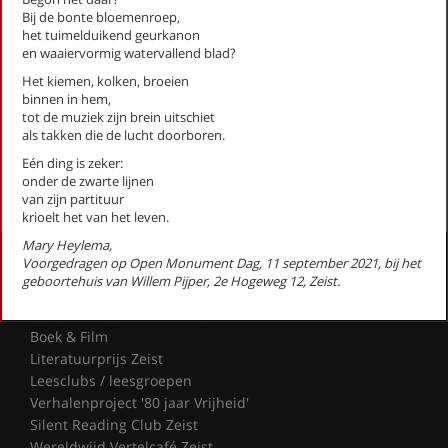
Bij de bonte bloemenroep,
Nest van steen (Stadsgedicht 18)
het tuimelduikend geurkanon
Noem me Betty en geen Bep (stadsgedicht 12)
en waaiervormig watervallend blad?
Papoea Nieuw-Guinea
Het kiemen, kolken, broeien
Regels (Stadsgedicht 38)
binnen in hem,
Sedumdakendroom (Stadsgedicht 10)
tot de muziek zijn brein uitschiet
[als de ochtend verdwijnt] (Stadsgedicht 37)
als takken die de lucht doorboren.
Eén ding is zeker:
First
Previous
Next
Last
«
‹
1
›
»
onder de zwarte lijnen
van zijn partituur
krioelt het van het leven.
Mary Heylema,
Activiteiten
Voorgedragen op Open Monument Dag, 11 september 2021, bij het
geboortehuis van Willem Pijper, 2e Hogeweg 12, Zeist.
Lezingen door en over schrijvers
Stadsdichtersduo van Zeist
Boek & Film
Literatuurprijs Zeist
Leesclubs / leesgroepen
Verhalenproject '80 jaar Vrijheid'
Silent Reading Club Zeist
Wereldwijd Vertelcafé Zeist