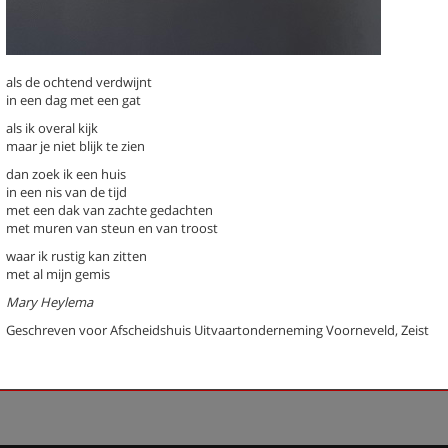
Kiemkracht (stadsgedicht 21)
Kijk (stadsgedicht 17)
Lijstje
Minibieb (stadsgedicht 20)
als de ochtend verdwijnt
Museumbezoek (stadsgedicht 6
in een dag met een gat
Nest van steen (Stadsgedicht 18
als ik overal kijk
Noem me Betty en geen Bep
maar je niet blijk te zien
(stadsgedicht 12)
dan zoek ik een huis
Papoea Nieuw-Guinea
in een nis van de tijd
Regels (Stadsgedicht 38)
met een dak van zachte gedachten
Sedumdakendroom (Stadsgedich
met muren van steun en van troost
[als de ochtend verdwijnt]
waar ik rustig kan zitten
(Stadsgedicht 37)
met al mijn gemis
Mary Heylema
Previous
Next
Last
1
›
»
Geschreven voor Afscheidshuis Uitvaartonderneming Voorneveld, Zeist