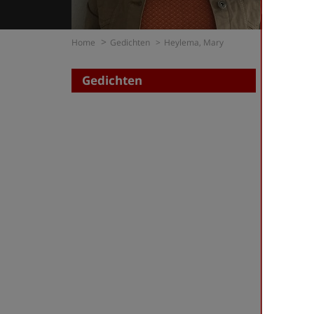
Home
Gedichten
Heylema, Mary
Gedichten
Zoe
op di
op t
Heylem