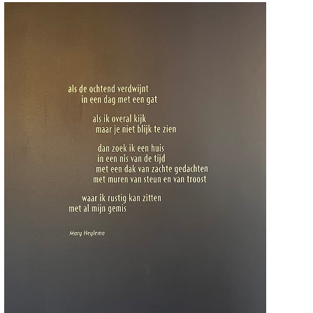
k een gedicht
chter / titel gedicht
hema
-- Alle thema's --
a, Mary
Anders
beeldbepalend (Stadsgedicht 34
Besparingsopenbaring (stadsged
36)
Dag der Kunsten (stadsgedicht 3
De bizon en het manenschaap
(Stadsgedicht 28)
De Haven van Zeist (Stadsgedich
Jonge vrouw met jas (Stadsgedic
Ketting van Johanna (Stadsgedic