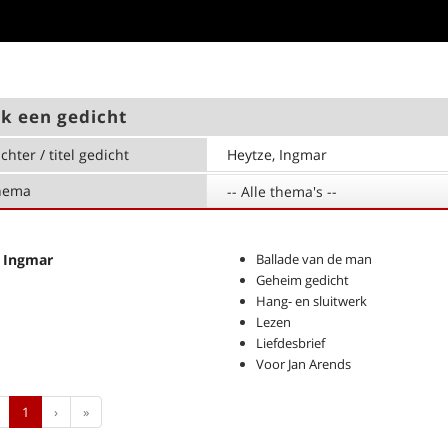
k een gedicht
chter / titel gedicht
hema
-- Alle thema's --
 Ingmar
Ballade van de man
Geheim gedicht
Hang- en sluitwerk
Lezen
Liefdesbrief
Voor Jan Arends
Previous
Next
Last
1
›
»