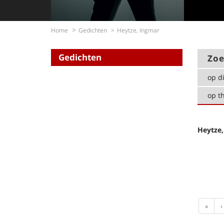
Home
Gedichten
Heytze, Ingmar
Gedichten
Zoe
op di
op t
Heytze,
First
«
‹