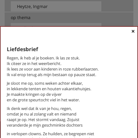
op thema
-- Alle thema's --
×
Liefdesbrief
Heytze, Ingmar
Ballade van de man
Regen, ik heb al je boeken. Ik las ze stuk.
Geheim gedicht
Ik citeer ze in het weerbericht.
Hang- en sluitwerk
Ik lees ze voor aan kinderen in roze rubberlaarzen.
Ik val erop terug als mijn bestaan op pauze staat.
Lezen
Liefdesbrief
Je sloot me op, soms weken achter elkaar,
in lekkende tenten en houten vakantiehuisjes.
Voor Jan Arends
Je maakte kringen op de vijver
en de grote speurtocht viel in het water.
First
Previous
Next
Last
«
‹
1
›
»
Ik denk wel dat ik van je hou, regen,
omdat je nu al zolang valt en niemand
raapt je op. Het stormt vandaag. Zojuist
veranderde je mijn geschminkte dochters
Activiteiten
in verlopen clowns. Ze huilden, ze begrepen niet