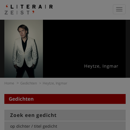
Toggl
navig
Heytze, Ingmar
Home
Gedichten
Heytze, Ingmar
Gedichten
Zoek een gedicht
op dichter / titel gedicht