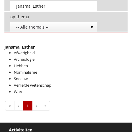
op thema
-- Alle thema's --
Jansma, Esther
Afwezigheid
Archeologie
Hebben
Nominalisme
Sneeuw
Verliefde wetenschap
Word
First
Previous
Next
Last
«
‹
1
›
»
Activiteiten