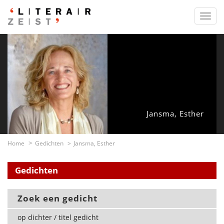
Toggl
navig
Jansma, Esther
Home
Gedichten
Jansma, Esther
Gedichten
Zoek een gedicht
op dichter / titel gedicht