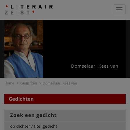
Toggl
navig
Domselaar, Kees van
Home
Gedichten
Domselaar, Kees van
Gedichten
Zoek een gedicht
op dichter / titel gedicht