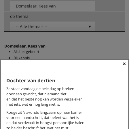
op thema
-- Alle thema's --
Domselaar, Kees van
Als het gebeurt
Bij kennis
×
Cool Grey
De bessen zijn laat dit jaar
De stille fanfare
Dochter van dertien
Dit alles...
Ze staat vandaag de hele dag op breken
Dochter van dertien
door een gewicht, dat niemand ziet
Ergens een begin mee maken
en dat het beste nog kan worden vergeleken
Hoog Beek en Royen
met iets, wat er nog lang niet is.
Je komt jezelf
Rouge zit ’s avonds langzaam op haar kamer
Terwijl we vol verbazing
voor een handschrift, dat oefent wat het is
en dat verdwaalt in hoogst persoonlijke halen
zo helder beschrijft het, wat het mist.
First
Previous
Next
Last
«
‹
1
›
»