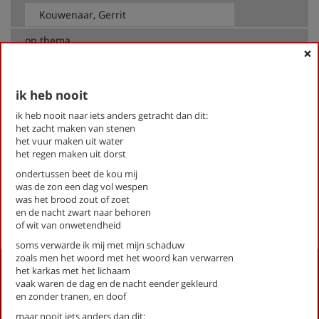
op thema
×
-- Alle thema's --
ik heb nooit
Kouwenaar, Gerrit
ik heb nooit naar iets anders getracht dan dit:
het bezit van een ruïne
het zacht maken van stenen
het vuur maken uit water
ik heb nooit
het regen maken uit dorst
men moet
ondertussen beet de kou mij
totaal witte kamer
was de zon een dag vol wespen
was het brood zout of zoet
First
Previous
Next
Last
«
‹
1
›
»
en de nacht zwart naar behoren
of wit van onwetendheid
soms verwarde ik mij met mijn schaduw
zoals men het woord met het woord kan verwarren
Activiteiten
het karkas met het lichaam
vaak waren de dag en de nacht eender gekleurd
Lezingen door en over schrijvers
en zonder tranen, en doof
Stadsdichtersduo van Zeist
maar nooit iets anders dan dit: