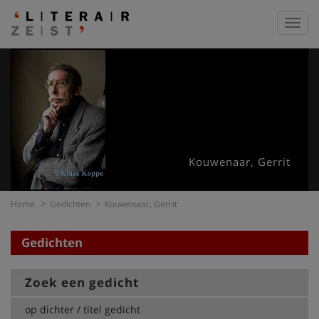
Toggl
navig
Kouwenaar, Gerrit
Home
Gedichten
Kouwenaar, Gerrit
Gedichten
Zoek een gedicht
op dichter / titel gedicht