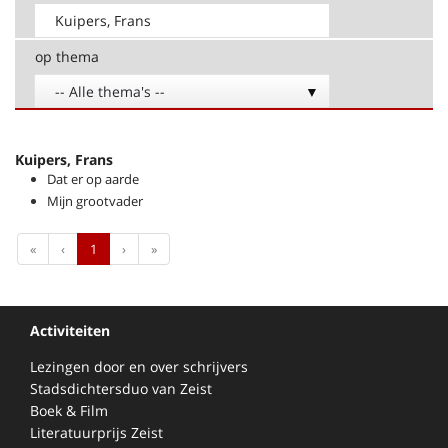
op thema
-- Alle thema's --
Kuipers, Frans
Dat er op aarde
Mijn grootvader
First
Previous
Next
Last
«
‹
1
›
»
Activiteiten
Lezingen door en over schrijvers
Stadsdichtersduo van Zeist
Boek & Film
Literatuurprijs Zeist