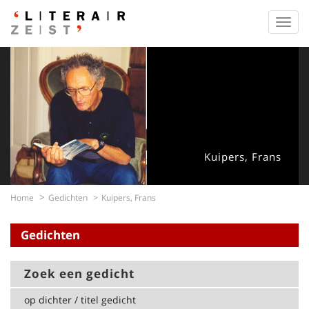
Toggl
navig
Kuipers, Frans
Home
Gedichten
Kuipers, Frans
Gedichten
Zoek een gedicht
op dichter / titel gedicht