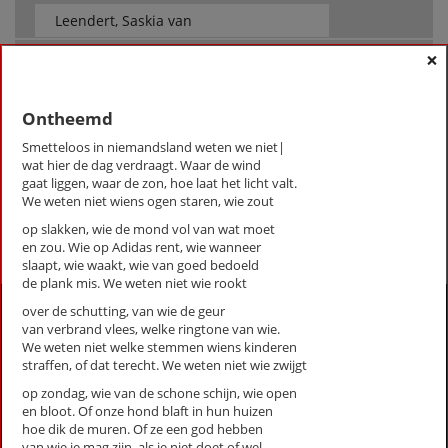
×
op thema
-- Alle thema's --
Ontheemd
Smetteloos in niemandsland weten we niet|
Leendert, Saskia van
wat hier de dag verdraagt. Waar de wind
Ontheemd
gaat liggen, waar de zon, hoe laat het licht valt.
We weten niet wiens ogen staren, wie zout
First
Previous
Next
Last
«
‹
1
›
»
op slakken, wie de mond vol van wat moet
en zou. Wie op Adidas rent, wie wanneer
slaapt, wie waakt, wie van goed bedoeld
de plank mis. We weten niet wie rookt
Activiteiten
over de schutting, van wie de geur
van verbrand vlees, welke ringtone van wie.
Lezingen door en over schrijvers
We weten niet welke stemmen wiens kinderen
straffen, of dat terecht. We weten niet wie zwijgt
Stadsdichtersduo van Zeist
Boek & Film
op zondag, wie van de schone schijn, wie open
Literatuurprijs Zeist
en bloot. Of onze hond blaft in hun huizen
hoe dik de muren. Of ze een god hebben
Leesclubs / leesgroepen
van wie je mag zijn, als je niet doet of wel.