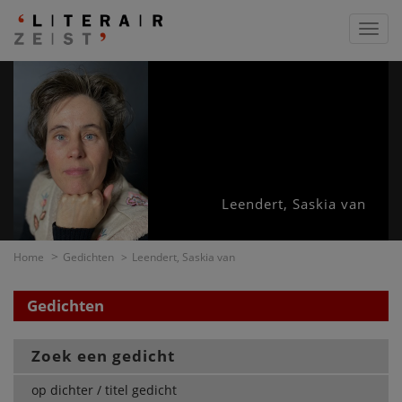
Toggl
navig
Leendert, Saskia van
Home
Gedichten
Leendert, Saskia van
Gedichten
Zoek een gedicht
op dichter / titel gedicht