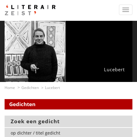
Toggl
navig
Lucebert
Home
Gedichten
Lucebert
Gedichten
Zoek een gedicht
op dichter / titel gedicht