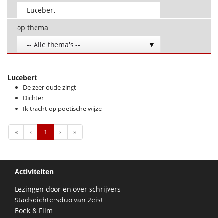
op thema
-- Alle thema's --
Lucebert
De zeer oude zingt
Dichter
Ik tracht op poëtische wijze
First
Previous
Next
Last
«
‹
1
›
»
Activiteiten
Lezingen door en over schrijvers
Stadsdichtersduo van Zeist
Boek & Film