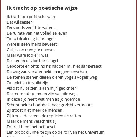
Ik tracht op poëtische wijze
Ik tracht op poëtische wijze
op thema
Dat wil zeggen
Eenvouds verlichte waters
-- Alle thema's --
De ruimte van het volledige leven
Tot uitdrukking te brengen
Ware ik geen mens geweest
Lucebert
Gelijk aan menigte mensen
De zeer oude zingt
Maar ware ik die ik was
De stenen of vloeibare engel
Dichter
Geboorte en ontbinding hadden mij niet aangeraakt
Ik tracht op poëtische wijze
De weg van verlatenheid naar gemeenschap
De stenen stenen dieren dieren vogels vogels weg
Zou niet zo bevuild zijn
First
Previous
Next
Last
«
‹
1
›
»
Als dat nu te zien is aan mijn gedichten
Die momentopnamen zijn van die weg
In deze tijd heeft wat men altijd noemde
Schoonheid schoonheid haar gezicht verbrand
Activiteiten
Zij troost niet meer de mensen
Zij troost de larven de reptielen de ratten
Lezingen door en over schrijvers
Maar de mens verschrikt zij
Stadsdichtersduo van Zeist
En treft hem met het besef
Een broodkruimel te zijn op de rok van het universum
Boek & Film