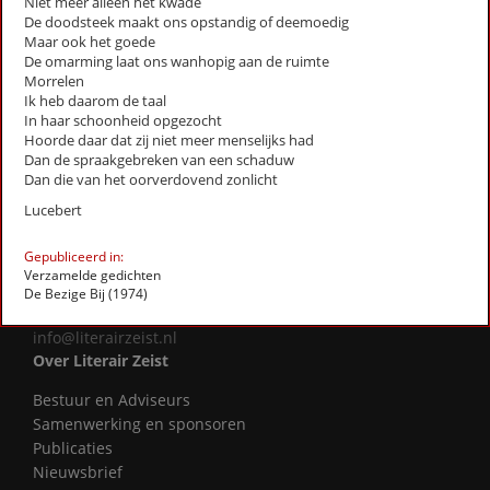
Niet meer alleen het kwade
Literatuurprijs Zeist
De doodsteek maakt ons opstandig of deemoedig
Leesclubs / leesgroepen
Maar ook het goede
Verhalenproject '80 jaar Vrijheid'
De omarming laat ons wanhopig aan de ruimte
Silent Reading Club Zeist
Morrelen
Ik heb daarom de taal
Wereldwijd Vertelcafé Zeist
In haar schoonheid opgezocht
Kinderboekenfeest
Hoorde daar dat zij niet meer menselijks had
Agenda
Dan de spraakgebreken van een schaduw
Dan die van het oorverdovend zonlicht
Actueel
Lucebert
Gedichten
Gepubliceerd in:
Fotoalbum
Verzamelde gedichten
De Bezige Bij (1974)
Contact
info@literairzeist.nl
Over Literair Zeist
Bestuur en Adviseurs
Samenwerking en sponsoren
Publicaties
Nieuwsbrief