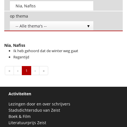
op thema
-- Alle thema's --
Nia, Nafiss
Ik heb gehoord dat de winter weg gaat
Regentijd
First
Previous
Next
Last
«
‹
1
›
»
Activiteiten
Lezingen door en over schrijvers
Stadsdichtersduo van Zeist
Boek & Film
Literatuurprijs Zeist