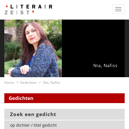
Toggl
navig
Nia, Nafiss
Home
Gedichten
Nia, Nafiss
Gedichten
Zoek een gedicht
op dichter / titel gedicht