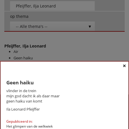
op thema
-- Alle thema's --
Pfeijffer, Ilja Leonard
Air
Geen haiku
Rondeel
×
First
Previous
Next
Last
«
‹
1
›
»
Geen haiku
vlinder in de trein
mijn god dacht ik als daar maar
geen haiku van komt
Activiteiten
Ila Leonard Pfeijffer
Lezingen door en over schrijvers
Stadsdichtersduo van Zeist
Gepubliceerd in:
Boek & Film
Het glimpen van de welkwiek