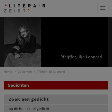
Toggl
navig
Pfeijffer, Ilja Leonard
Home
Gedichten
Pfeiffer, Ilja Leonard
Gedichten
Zoek een gedicht
op dichter / titel gedicht