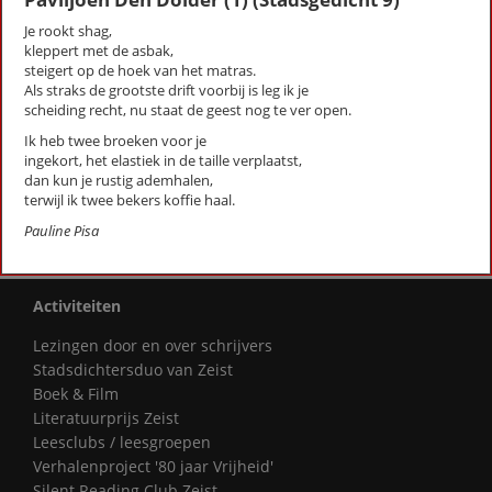
Nieuwjaar (stadsgedicht 45)
Je rookt shag,
Ode aan Beukbergen (Stadsgedicht 46)
kleppert met de asbak,
Over de grens val je van de wereld
steigert op de hoek van het matras.
Als straks de grootste drift voorbij is leg ik je
Paviljoen Den Dolder (1) (Stadsgedicht 9)
scheiding recht, nu staat de geest nog te ver open.
Paviljoen Den Dolder (2) (Stadsgedicht 10)
Paviljoen Den Dolder (3) (Stadsgedicht 11)
Ik heb twee broeken voor je
ingekort, het elastiek in de taille verplaatst,
Snoepkast in Zeist (Stadsgedicht 8)
dan kun je rustig ademhalen,
terwijl ik twee bekers koffie haal.
First
Previous
Next
Last
«
‹
1
2
›
»
Pauline Pisa
Activiteiten
Lezingen door en over schrijvers
Stadsdichtersduo van Zeist
Boek & Film
Literatuurprijs Zeist
Leesclubs / leesgroepen
Verhalenproject '80 jaar Vrijheid'
Silent Reading Club Zeist