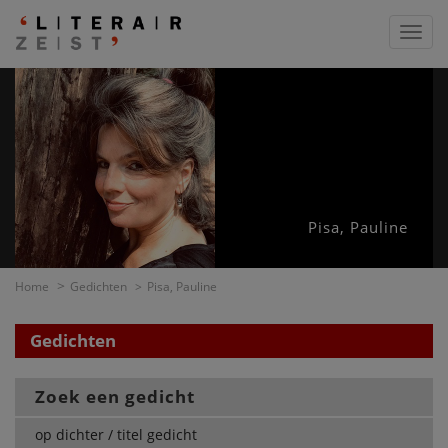
Toggl
navig
Pisa, Pauline
Home
Gedichten
Pisa, Pauline
Gedichten
Zoek een gedicht
op dichter / titel gedicht