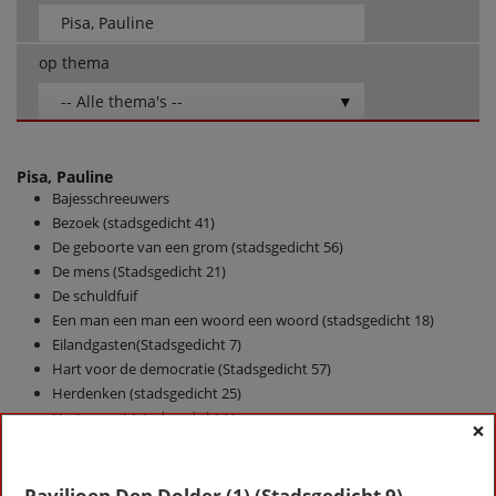
op thema
-- Alle thema's --
Pisa, Pauline
Bajesschreeuwers
Bezoek (stadsgedicht 41)
De geboorte van een grom (stadsgedicht 56)
De mens (Stadsgedicht 21)
De schuldfuif
Een man een man een woord een woord (stadsgedicht 18)
Eilandgasten(Stadsgedicht 7)
Hart voor de democratie (Stadsgedicht 57)
Herdenken (stadsgedicht 25)
Hertsonnet (stadsgedicht 6)
×
Hoofdpaleis
Kalenderleven (Stadsgedicht 13)
Nepvachtaaien (Stadsgedicht 38)
Paviljoen Den Dolder (1) (Stadsgedicht 9)