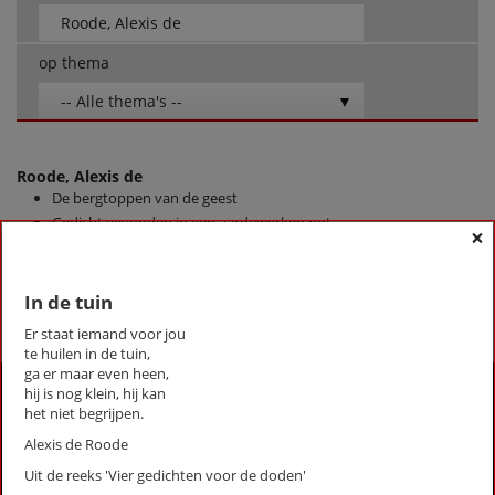
op thema
-- Alle thema's --
Roode, Alexis de
De bergtoppen van de geest
Gedicht gevonden in een aardewerken pot
×
In de tuin
First
Previous
Next
Last
In de tuin
«
‹
1
›
»
Er staat iemand voor jou
te huilen in de tuin,
ga er maar even heen,
Activiteiten
hij is nog klein, hij kan
het niet begrijpen.
Lezingen door en over schrijvers
Alexis de Roode
Stadsdichtersduo van Zeist
Uit de reeks 'Vier gedichten voor de doden'
Boek & Film