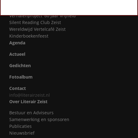
Literatuurprijs Zeist
Leesclubs / leesgroepen
Verhalenproject '80 jaar Vrijheid'
Silent Reading Club Zeist
Wereldwijd Vertelcafé Zeist
Kinderboekenfeest
Agenda
Actueel
Gedichten
Fotoalbum
Contact
info@literairzeist.nl
Over Literair Zeist
Bestuur en Adviseurs
Samenwerking en sponsoren
Publicaties
Nieuwsbrief