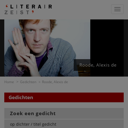
Toggl
navig
Roode, Alexis de
Home
Gedichten
Roode, Alexis de
Gedichten
Zoek een gedicht
op dichter / titel gedicht