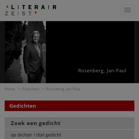
Toggl
navig
Rosenberg, Jan-Paul
Home
Gedichten
Rosenberg, Jan-Paul
Gedichten
Zoek een gedicht
op dichter / titel gedicht