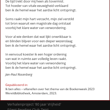
De tijd trekt door mij heen als tovermist.
Expositie (stadsgedicht 29)
Tot hoeder van vitale eeuwigheid verklaard
Fietser met ringslang (Stadsgedicht 36)
ben ik de hemel waar het aardse licht ontspringt.
Galgenveld (Stadsgedicht 59)
Soms raakt mijn hart verzacht, mijn ziel verstild
Gedroomde grond (Stadsgedicht 53)
tot bron waaruit een magistrale dag ontstaat
Grafheuvel (Stadsgedicht 14)
voorbij het klare water van verwondering.
Heidestein (Stadsgedicht 47)
Voor al wie denken dat wat lijkt onwrikbaar is
Herdenking (stadsgedicht 12)
en blinden blijven voor een dieper wezenslaag
ben ik de hemel waar het aardse licht ontspringt.
First
Previous
Next
Last
«
‹
1
2
3
›
»
In eenvoud koester ik een hoger ordening
van wat in ruimte aan volledig leven raakt.
Voorbij het klare water van verwondering
ben ik de hemel waar het aardse licht ontspringt.
Activiteiten
Jan-Paul Rosenberg
Lezingen door en over schrijvers
Stadsdichtersduo van Zeist
Gepubliceerd in:
Boek & Film
Ik ben alles – villanellen over het thema van de Boekenweek 2023
Wereldbibliotheek, Amsterdam, 2023.
Literatuurprijs Zeist
Leesclubs / leesgroepen
Verhalenproject '80 jaar Vrijheid'
Silent Reading Club Zeist