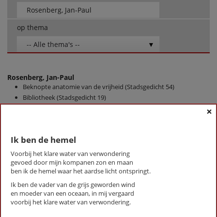
op thema
-- Alle thema's --
Rosenberg, Jan-Paul
Beknopte anatomie van de vrijheid (Stadsgedicht 54)
Bibliotheek (Stadsgedicht 19)
Boswerf (Stadsgedicht 24)
×
Brink (Stadsgedicht 23)
Brugakker (Stadsgedicht 33)
Ik ben de hemel
Buurtschap (stadsgedicht 5)
Concert (Stadsgedicht 30)
Voorbij het klare water van verwondering
De imker (Stadsgedicht 43)
gevoed door mijn kompanen zon en maan
ben ik de hemel waar het aardse licht ontspringt.
De mars (Stadsgedicht 48)
De Vissers (Stadsgedicht 51)
Ik ben de vader van de grijs geworden wind
en moeder van een oceaan, in mij vergaard
Dichterswijk (Stadsgedicht 58)
voorbij het klare water van verwondering.
Droomkwartet (Stadsgedicht 26)
Estuarium (Stadsgedicht 15)