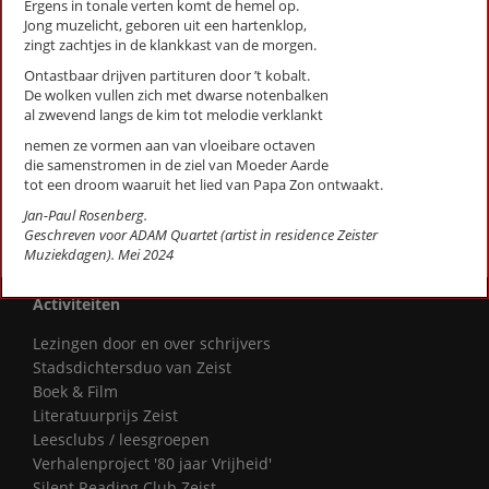
Ergens in tonale verten komt de hemel op.
Expositie (stadsgedicht 29)
Jong muzelicht, geboren uit een hartenklop,
Fietser met ringslang (Stadsgedicht 36)
zingt zachtjes in de klankkast van de morgen.
Galgenveld (Stadsgedicht 59)
Ontastbaar drijven partituren door ’t kobalt.
Gedroomde grond (Stadsgedicht 53)
De wolken vullen zich met dwarse notenbalken
al zwevend langs de kim tot melodie verklankt
Grafheuvel (Stadsgedicht 14)
Heidestein (Stadsgedicht 47)
nemen ze vormen aan van vloeibare octaven
Herdenking (stadsgedicht 12)
die samenstromen in de ziel van Moeder Aarde
tot een droom waaruit het lied van Papa Zon ontwaakt.
First
Previous
Next
Last
Jan-Paul Rosenberg.
«
‹
1
2
3
›
»
Geschreven voor ADAM Quartet (artist in residence Zeister
Muziekdagen). Mei 2024
Activiteiten
Lezingen door en over schrijvers
Stadsdichtersduo van Zeist
Boek & Film
Literatuurprijs Zeist
Leesclubs / leesgroepen
Verhalenproject '80 jaar Vrijheid'
Silent Reading Club Zeist