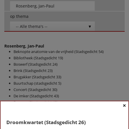
op thema
-- Alle thema's --
Rosenberg, Jan-Paul
Beknopte anatomie van de vrijheid (Stadsgedicht 54)
Bibliotheek (Stadsgedicht 19)
Boswerf (Stadsgedicht 24)
Brink (Stadsgedicht 23)
Brugakker (Stadsgedicht 33)
Buurtschap (stadsgedicht 5)
Concert (Stadsgedicht 30)
De imker (Stadsgedicht 43)
De mars (Stadsgedicht 48)
×
De Vissers (Stadsgedicht 51)
Dichterswijk (Stadsgedicht 58)
Droomkwartet (Stadsgedicht 26)
Droomkwartet (Stadsgedicht 26)
Estuarium (Stadsgedicht 15)