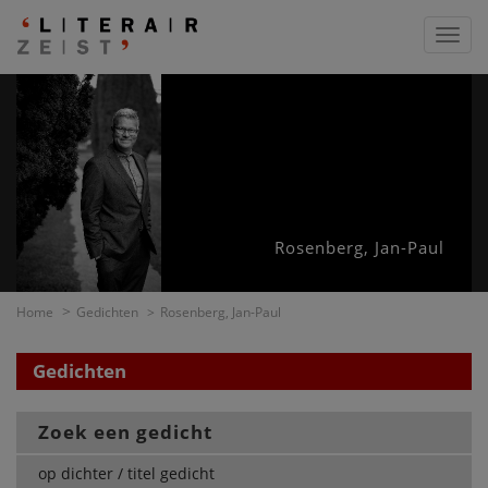
Toggl
navig
Rosenberg, Jan-Paul
Home
Gedichten
Rosenberg, Jan-Paul
Gedichten
Zoek een gedicht
op dichter / titel gedicht