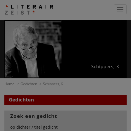
Toggl
navig
Schippers, K
Home
Gedichten
Schippers, K
Gedichten
Zoek een gedicht
op dichter / titel gedicht