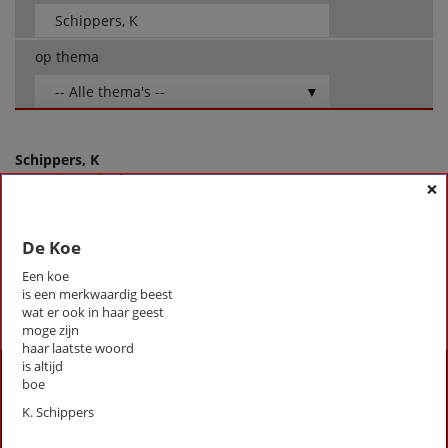
op thema
-- Alle thema's --
Schippers, K
Bij Loosdrecht
×
De Koe
Gedicht
De Koe
Liefdesgedicht
Een koe
First
Previous
Next
Last
«
‹
1
›
»
is een merkwaardig beest
wat er ook in haar geest
moge zijn
haar laatste woord
is altijd
Activiteiten
boe
Lezingen door en over schrijvers
K. Schippers
Stadsdichtersduo van Zeist