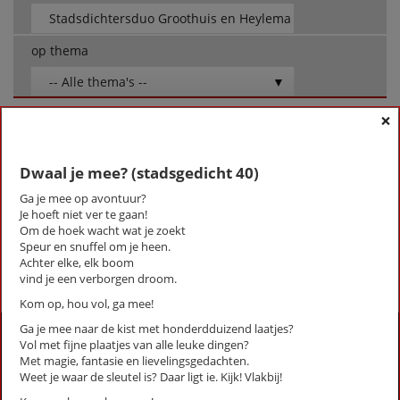
op thema
-- Alle thema's --
×
Stadsdichtersduo Groothuis en Heylema
Dwaal je mee? (stadsgedicht 40)
Dwaal je mee? (stadsgedicht 40)
In Zeist (Stadsgedicht 1)
Ga je mee op avontuur?
Op zondag is de zee gesloten (Stadsgedicht 8)
Je hoeft niet ver te gaan!
[Kies Maar] (Stadsgedicht 15)
Om de hoek wacht wat je zoekt
Speur en snuffel om je heen.
First
Previous
Next
Last
«
‹
1
›
»
Achter elke, elk boom
vind je een verborgen droom.
Kom op, hou vol, ga mee!
Ga je mee naar de kist met honderdduizend laatjes?
Activiteiten
Vol met fijne plaatjes van alle leuke dingen?
Met magie, fantasie en lievelingsgedachten.
Lezingen door en over schrijvers
Weet je waar de sleutel is? Daar ligt ie. Kijk! Vlakbij!
Stadsdichtersduo van Zeist