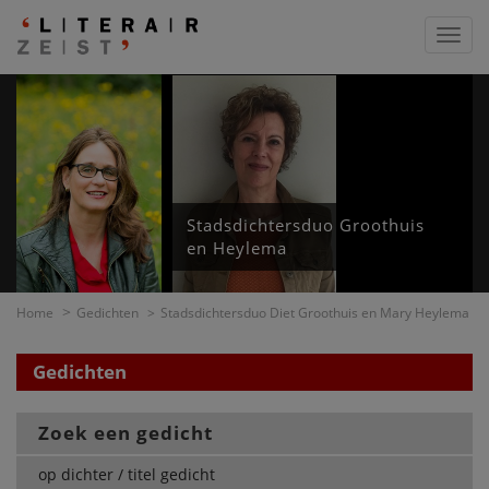
Toggl
navig
Stadsdichtersduo Groothuis
en Heylema
Home
Gedichten
Stadsdichtersduo Diet Groothuis en Mary Heylema
Gedichten
Zoek een gedicht
op dichter / titel gedicht