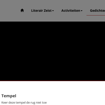
Literair Zeist
Activiteiten
Gedichte
Tempel
Keer deze tempel de rug niet toe