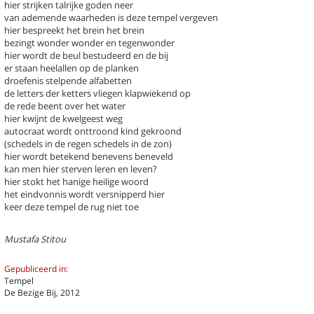
hier strijken talrijke goden neer
van ademende waarheden is deze tempel vergeven
hier bespreekt het brein het brein
bezingt wonder wonder en tegenwonder
hier wordt de beul bestudeerd en de bij
er staan heelallen op de planken
k een gedicht
droefenis stelpende alfabetten
de letters der ketters vliegen klapwiekend op
de rede beent over het water
chter / titel gedicht
hier kwijnt de kwelgeest weg
autocraat wordt onttroond kind gekroond
hema
-- Alle thema's --
(schedels in de regen schedels in de zon)
hier wordt betekend benevens beneveld
kan men hier sterven leren en leven?
hier stokt het hanige heilige woord
 Mustafa
Tempel
het eindvonnis wordt versnipperd hier
Ze droomt dat haar broer
keer deze tempel de rug niet toe
Ze kneedt het deeg met haar vu
Mustafa Stitou
Previous
Next
Last
1
›
»
Gepubliceerd in:
Tempel
De Bezige Bij, 2012