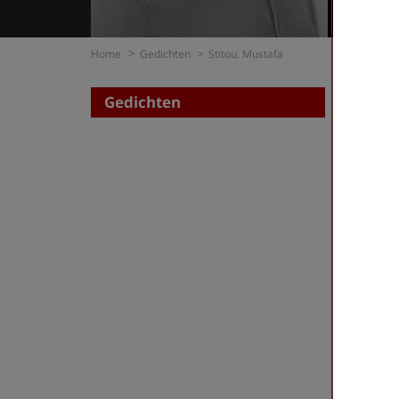
Home
Gedichten
Stitou, Mustafa
Gedichten
Zoe
op di
op t
Stitou,
First
«
‹