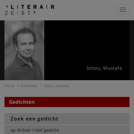
Toggl
navig
Stitou, Mustafa
Home
Gedichten
Stitou, Mustafa
Gedichten
Zoek een gedicht
op dichter / titel gedicht