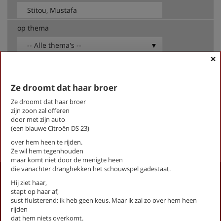
op thema
-- Alle thema's --
×
Stitou, Mustafa
Ze droomt dat haar broer
Tempel
Ze droomt dat haar broer
Ze droomt dat haar broer
Ze kneedt het deeg met haar vuisten
zijn zoon zal offeren
door met zijn auto
(een blauwe Citroën DS 23)
First
Previous
Next
Last
«
‹
1
›
»
over hem heen te rijden.
Ze wil hem tegenhouden
maar komt niet door de menigte heen
die vanachter dranghekken het schouwspel gadestaat.
Activiteiten
Hij ziet haar,
stapt op haar af,
Lezingen door en over schrijvers
sust fluisterend: ik heb geen keus. Maar ik zal zo over hem heen
Stadsdichtersduo van Zeist
rijden
Boek & Film
dat hem niets overkomt.