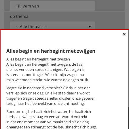
op thema
-- Alle thema's --
×
Til, Wim van
Alles begin en herbegint met zwijgen
Alles begin en herbegint met zwijgen
Bagdad-Amersfoort, enkele reis
Alles begint en herbegint met zwijgen
Alles begint en herbegint met zwijgen, de taal
Vanwege Orpheus 1
die het verleden spreekt, is eigen. Wat eigen is,
Vanwege Orpheus 2
is stervensmoe fragiel. Wie kilt mijn vragen nu
Vanwege Orpheus 3
mijn weemoed strekt, wie warmt de dagen nu ik
leegte zie in naderend verschiet? Ginds in het oer
First
Previous
Next
Last
«
‹
1
›
»
versliep zich onze dag. En elke stap daarna wordt
trager en trager; steeds sneller dwalen onze gebaren
terug naar het leenveld van onze ontmoeting.
Rondom mij herhaalt zich het water, herhaalt zich
Activiteiten
herhaald wat ik vraag en een antwoord voltrekt
in dat ene moment van volmaaktheid als de dag
Lezingen door en over schrijvers
onaangedaan stilhangt tot de beulsknecht zich buigt.