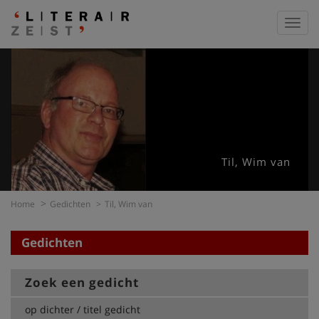
Toggl
navig
Til, Wim van
Home
Gedichten
Til, Wim van
Gedichten
Zoek een gedicht
op dichter / titel gedicht