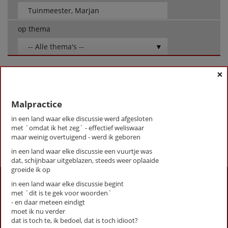
op thema
-- Alle thema's --
×
Tuinmeester, Marjan
Malpractice
Mozart 23
Malpractice
Wezigheid
in een land waar elke discussie werd afgesloten
met `omdat ik het zeg` - effectief weliswaar
maar weinig overtuigend - werd ik geboren
First
Previous
Next
Last
«
‹
1
›
»
in een land waar elke discussie een vuurtje was
dat, schijnbaar uitgeblazen, steeds weer oplaaide
groeide ik op
Activiteiten
in een land waar elke discussie begint
met `dit is te gek voor woorden`
Lezingen door en over schrijvers
- en daar meteen eindigt
Stadsdichtersduo van Zeist
moet ik nu verder
Boek & Film
dat is toch te, ik bedoel, dat is toch idioot?