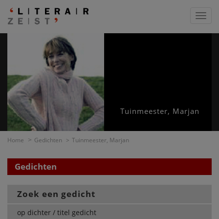
Toggl
navig
Tuinmeester, Marjan
Home
Gedichten
Tuinmeester, Marjan
Gedichten
Zoek een gedicht
op dichter / titel gedicht