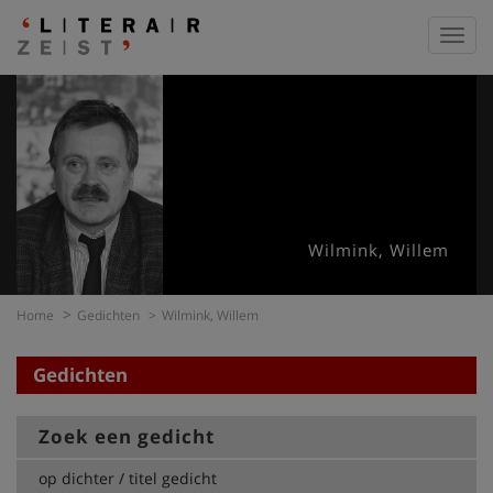
Toggl
navig
Wilmink, Willem
Home
Gedichten
Wilmink, Willem
Gedichten
Zoek een gedicht
op dichter / titel gedicht