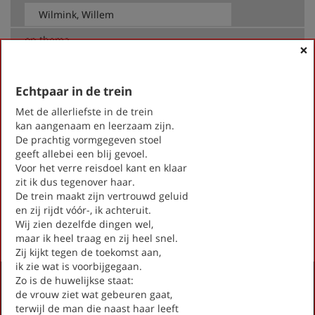
op thema
×
-- Alle thema's --
Echtpaar in de trein
Met de allerliefste in de trein
Wilmink, Willem
kan aangenaam en leerzaam zijn.
Allerzielen
De prachtig vormgegeven stoel
Dood zijn duurt zo lang
geeft allebei een blij gevoel.
Duinen
Voor het verre reisdoel kant en klaar
Echtpaar in de trein
zit ik dus tegenover haar.
Troostlied voor wie met Kerst alleen zijn
De trein maakt zijn vertrouwd geluid
en zij rijdt vóór-, ik achteruit.
First
Previous
Next
Last
«
‹
1
›
»
Wij zien dezelfde dingen wel,
maar ik heel traag en zij heel snel.
Zij kijkt tegen de toekomst aan,
ik zie wat is voorbijgegaan.
Activiteiten
Zo is de huwelijkse staat:
de vrouw ziet wat gebeuren gaat,
Lezingen door en over schrijvers
terwijl de man die naast haar leeft