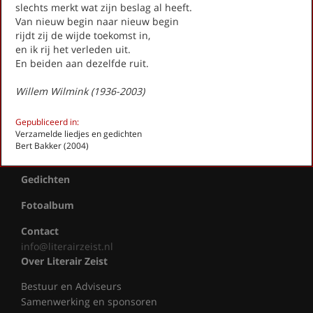
Stadsdichtersduo van Zeist
slechts merkt wat zijn beslag al heeft.
Boek & Film
Van nieuw begin naar nieuw begin
rijdt zij de wijde toekomst in,
Literatuurprijs Zeist
en ik rij het verleden uit.
Leesclubs / leesgroepen
En beiden aan dezelfde ruit.
Verhalenproject '80 jaar Vrijheid'
Silent Reading Club Zeist
Willem Wilmink (1936-2003)
Wereldwijd Vertelcafé Zeist
Kinderboekenfeest
Gepubliceerd in:
Agenda
Verzamelde liedjes en gedichten
Bert Bakker (2004)
Actueel
Gedichten
Fotoalbum
Contact
info@literairzeist.nl
Over Literair Zeist
Bestuur en Adviseurs
Samenwerking en sponsoren