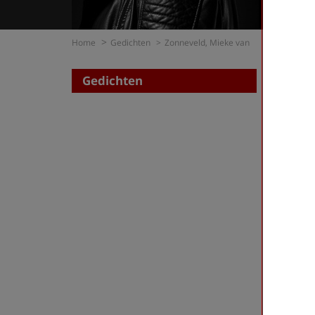
Home
Gedichten
Zonneveld, Mieke van
Gedichten
Zoe
op di
op t
Zonneve
First
«
‹