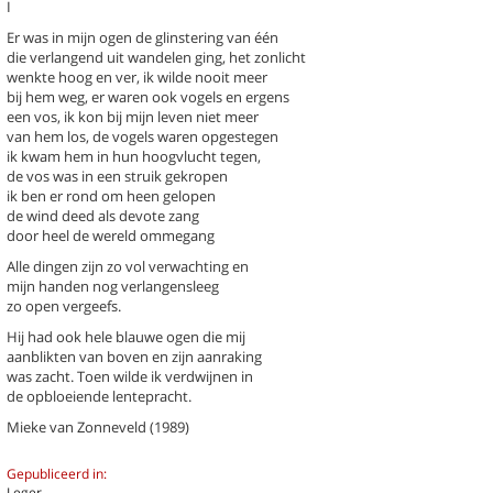
I
Er was in mijn ogen de glinstering van één
die verlangend uit wandelen ging, het zonlicht
wenkte hoog en ver, ik wilde nooit meer
bij hem weg, er waren ook vogels en ergens
een vos, ik kon bij mijn leven niet meer
k een gedicht
van hem los, de vogels waren opgestegen
ik kwam hem in hun hoogvlucht tegen,
chter / titel gedicht
de vos was in een struik gekropen
ik ben er rond om heen gelopen
hema
-- Alle thema's --
de wind deed als devote zang
door heel de wereld ommegang
Alle dingen zijn zo vol verwachting en
ld, Mieke van
Dagboek van een lentemeisje
mijn handen nog verlangensleeg
zo open vergeefs.
Desertie
Nee
Hij had ook hele blauwe ogen die mij
aanblikten van boven en zijn aanraking
was zacht. Toen wilde ik verdwijnen in
Previous
Next
Last
1
›
»
de opbloeiende lentepracht.
Mieke van Zonneveld (1989)
Gepubliceerd in:
Leger