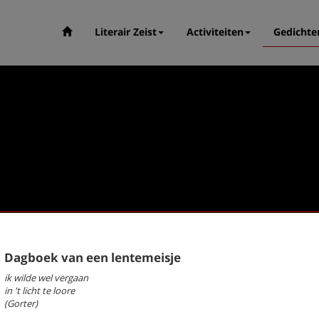
Literair Zeist
Activiteiten
Gedichte
Dagboek van een lentemeisje
ik wilde wel vergaan
in 't licht te loore
(Gorter)