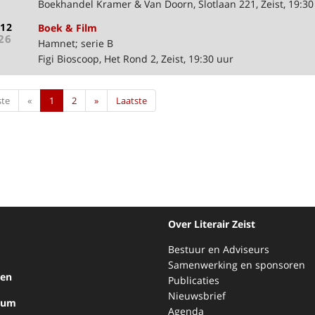
Boekhandel Kramer & Van Doorn, Slotlaan 221, Zeist, 19:30
-12
Boek & Film
26
Hamnet; serie B
Figi Bioscoop, Het Rond 2, Zeist, 19:30 uur
ste
«
1
2
»
Laatste
Over Literair Zeist
Bestuur en Adviseurs
Samenwerking en sponsoren
ten
Publicaties
Nieuwsbrief
bum
Agenda