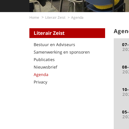
Home
Literair Zeist
Agenda
Agen
Literair Zeist
Bestuur en Adviseurs
07
20
Samenwerking en sponsoren
Publicaties
Nieuwsbrief
08
20
Agenda
Privacy
10
20
05
20