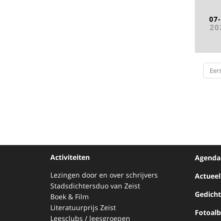
07
20
Eer
Activiteiten
Agenda
Lezingen door en over schrijvers
Actueel
Stadsdichtersduo van Zeist
Gedich
Boek & Film
Literatuurprijs Zeist
Fotoal
Leesclubs / leesgroepen