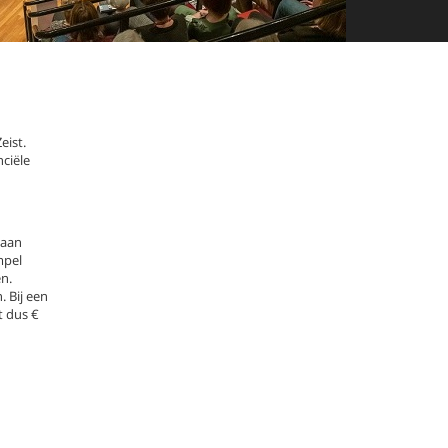
eist.
ciële
 aan
mpel
n.
. Bij een
t dus €