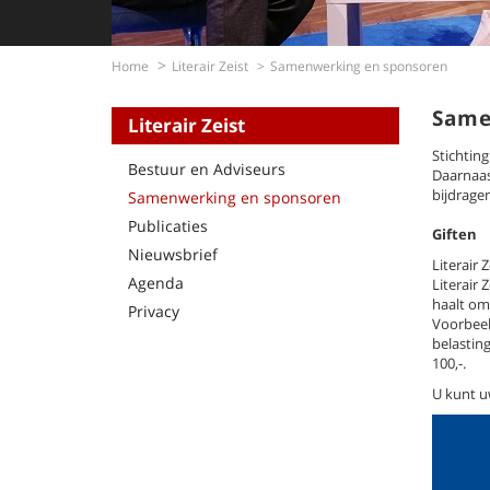
Home
Literair Zeist
Samenwerking en sponsoren
Same
Literair Zeist
Stichting
Bestuur en Adviseurs
Daarnaas
bijdragen
Samenwerking en sponsoren
Publicaties
Giften
Nieuwsbrief
Literair 
Agenda
Literair 
haalt om
Privacy
Voorbeeld
belasting
100,-.
U kunt u