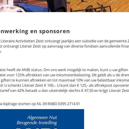
nwerking en sponsoren
 Literaire Activiteiten Zeist ontvangt jaarlijks een subsidie van de gemeente Z
t ontvangt Literair Zeist op aanvraag van diverse fondsen aanvullende finan
.
Zeist heeft de ANBI status. Om ons werk mogelijk te maken, kunt u uw giften
Zeist voor 125% aftrekken van uw inkomstenbelasting. Dit geldt als u de dre
 giften te kunnen aftrekken en tot maximaal 10% van uw belastbaar inkome
: U schenkt Literair Zeist € 100,-. U kunt dan € 125,- als aftrekpost opvoeren
tarief van 42% betaalt u dan uiteindelijk slechts € 47,50 en krijgt Literair Zeis
w bijdrage storten op NL 09 RABO 0395 2714 01