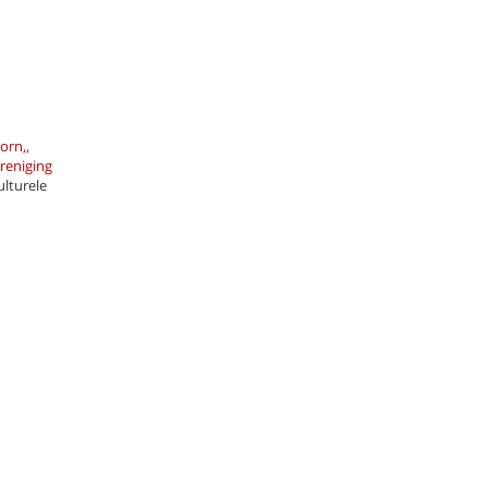
orn,
,
reniging
lturele