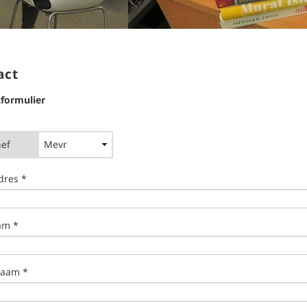
act
formulier
ef
dres *
am *
naam *