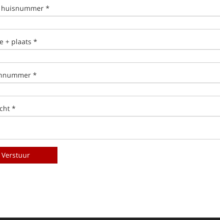
+ huisnummer *
e + plaats *
onnummer *
cht *